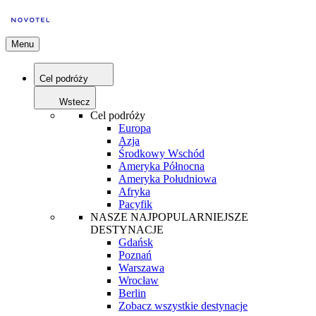
Menu
Cel podróży
Wstecz
Cel podróży
Europa
Azja
Środkowy Wschód
Ameryka Północna
Ameryka Południowa
Afryka
Pacyfik
NASZE NAJPOPULARNIEJSZE
DESTYNACJE
Gdańsk
Poznań
Warszawa
Wrocław
Berlin
Zobacz wszystkie destynacje