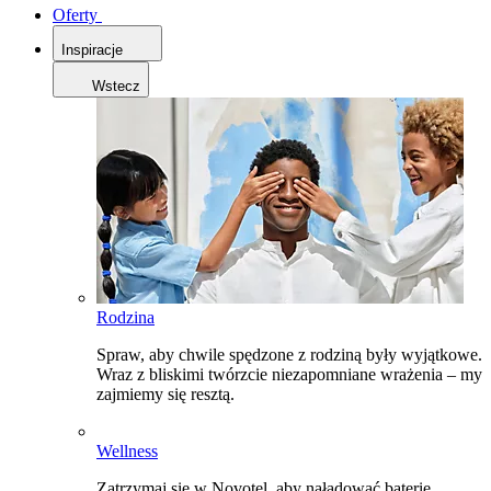
Oferty
Inspiracje
Wstecz
Rodzina
Spraw, aby chwile spędzone z rodziną były wyjątkowe.
Wraz z bliskimi twórzcie niezapomniane wrażenia – my
zajmiemy się resztą.
Wellness
Zatrzymaj się w Novotel, aby naładować baterie,