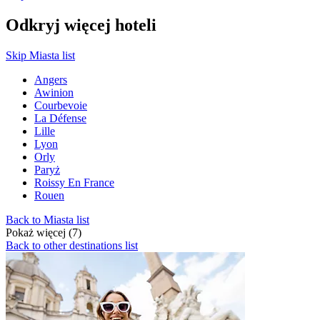
Odkryj więcej hoteli
Skip Miasta list
Angers
Awinion
Courbevoie
La Défense
Lille
Lyon
Orly
Paryż
Roissy En France
Rouen
Back to Miasta list
Pokaż więcej (7)
Back to other destinations list