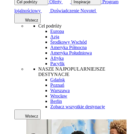
Oferty
Program
Cel podróży
Inspiracje
lojalnościowy
Doświadczenie Novotel
Wstecz
Cel podróży
Europa
Azja
Środkowy Wschód
Ameryka Północna
Ameryka Południowa
Afryka
Pacyfik
NASZE NAJPOPULARNIEJSZE
DESTYNACJE
Gdańsk
Poznań
Warszawa
Wrocław
Berlin
Zobacz wszystkie destynacje
Wstecz