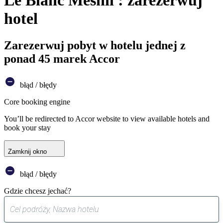
Le Blanc Mesnil : zarezerwuj
hotel
Zarezerwuj pobyt w hotelu jednej z
ponad 45 marek Accor
błąd / błędy
Core booking engine
You’ll be redirected to Accor website to view available hotels and
book your stay
Zamknij okno
błąd / błędy
Gdzie chcesz jechać?
0
sugestia