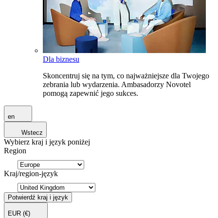
Dla biznesu
Skoncentruj się na tym, co najważniejsze dla Twojego
zebrania lub wydarzenia. Ambasadorzy Novotel
pomogą zapewnić jego sukces.
en
Wstecz
Wybierz kraj i język poniżej
Region
Kraj/region-język
Potwierdź kraj i język
EUR
(€)