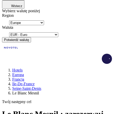
Wstecz
Wybierz walutę poniżej
Region
Waluta
Potwierdź walutę
Load
Hotels
Europa
Francja
Ile-De-France
Seine-Saint-Denis
Le Blanc Mesnil
Twój następny cel