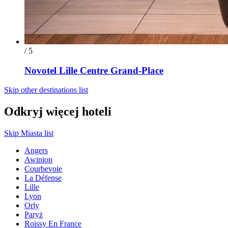
/ 5
Novotel Lille Centre Grand-Place
Skip other destinations list
Odkryj więcej hoteli
Skip Miasta list
Angers
Awinion
Courbevoie
La Défense
Lille
Lyon
Orly
Paryż
Roissy En France