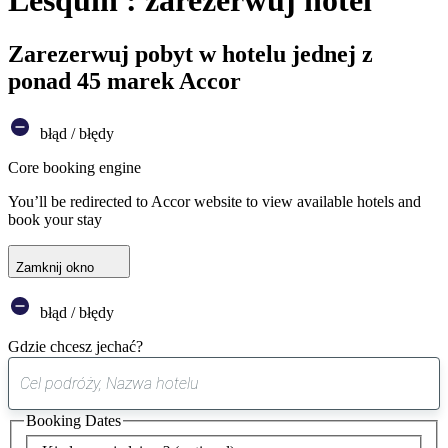
Lesquin : zarezerwuj hotel
Zarezerwuj pobyt w hotelu jednej z
ponad 45 marek Accor
błąd / błędy
Core booking engine
You’ll be redirected to Accor website to view available hotels and
book your stay
Zamknij okno
błąd / błędy
Gdzie chcesz jechać?
0
sugestia
Booking Dates
została
znaleziona