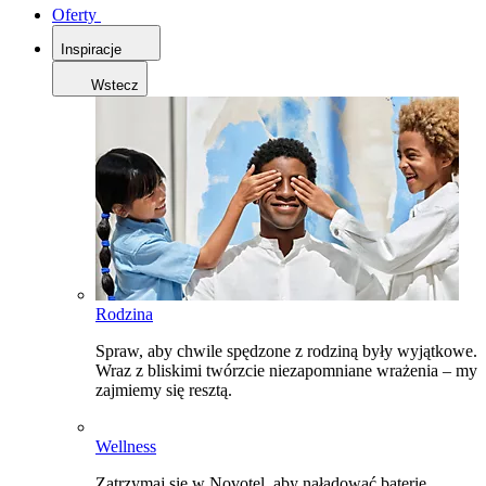
Oferty
Inspiracje
Wstecz
Rodzina
Spraw, aby chwile spędzone z rodziną były wyjątkowe.
Wraz z bliskimi twórzcie niezapomniane wrażenia – my
zajmiemy się resztą.
Wellness
Zatrzymaj się w Novotel, aby naładować baterie,