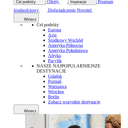
Oferty
Program
Cel podróży
Inspiracje
lojalnościowy
Doświadczenie Novotel
Wstecz
Cel podróży
Europa
Azja
Środkowy Wschód
Ameryka Północna
Ameryka Południowa
Afryka
Pacyfik
NASZE NAJPOPULARNIEJSZE
DESTYNACJE
Gdańsk
Poznań
Warszawa
Wrocław
Berlin
Zobacz wszystkie destynacje
Wstecz