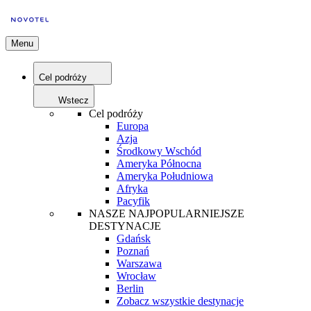
Menu
Cel podróży
Wstecz
Cel podróży
Europa
Azja
Środkowy Wschód
Ameryka Północna
Ameryka Południowa
Afryka
Pacyfik
NASZE NAJPOPULARNIEJSZE
DESTYNACJE
Gdańsk
Poznań
Warszawa
Wrocław
Berlin
Zobacz wszystkie destynacje