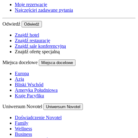
Moje rezerwacje
Najczęściej zadawane pytania
Odwiedź
Odwiedź
Znajdź hotel
Znajdź restaurację
Znajdź salę konferencyjną
Znajdź ofertę specjalną
Miejsca docelowe
Miejsca docelowe
Europa
Azja
Bliski Wschód
Ameryka Południowa
Kraje Pacyfiku
Uniwersum Novotel
Uniwersum Novotel
Doświadczenie Novotel
Family
Wellness
Business