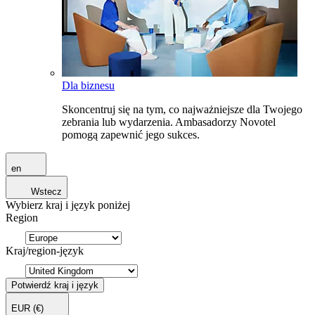
Dla biznesu
Skoncentruj się na tym, co najważniejsze dla Twojego
zebrania lub wydarzenia. Ambasadorzy Novotel
pomogą zapewnić jego sukces.
en
Wstecz
Wybierz kraj i język poniżej
Region
Kraj/region-język
Potwierdź kraj i język
EUR
(€)