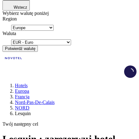
Wstecz
Wybierz walutę poniżej
Region
Waluta
Potwierdź walutę
Load
Hotels
Europa
Francja
Nord-Pas-De-Calais
NORD
Lesquin
Twój następny cel