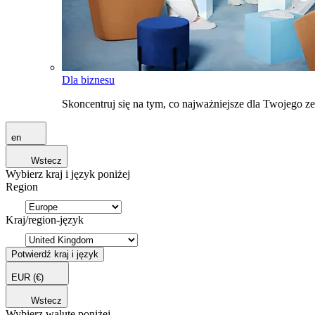
Dla biznesu
Skoncentruj się na tym, co najważniejsze dla Twojego 
en
Wstecz
Wybierz kraj i język poniżej
Region
Kraj/region-język
Potwierdź kraj i język
EUR
(€)
Wstecz
Wybierz walutę poniżej