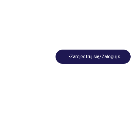
Loading...
Zarejestruj się/Zaloguj się