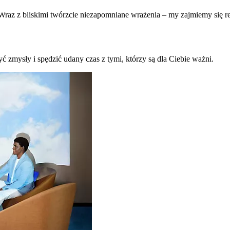
raz z bliskimi twórzcie niezapomniane wrażenia – my zajmiemy się re
ć zmysły i spędzić udany czas z tymi, którzy są dla Ciebie ważni.