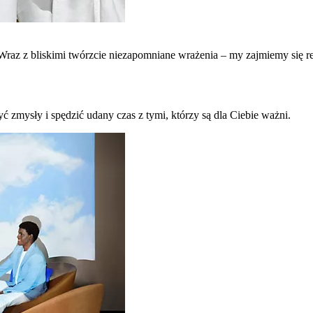
raz z bliskimi twórzcie niezapomniane wrażenia – my zajmiemy się re
ć zmysły i spędzić udany czas z tymi, którzy są dla Ciebie ważni.