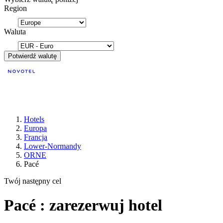
Region
Waluta
Potwierdź walutę
Hotels
Europa
Francja
Lower-Normandy
ORNE
Pacé
Twój następny cel
Pacé : zarezerwuj hotel