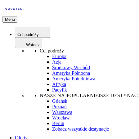
Menu
Cel podróży
Wstecz
Cel podróży
Europa
Azja
Środkowy Wschód
Ameryka Północna
Ameryka Południowa
Afryka
Pacyfik
NASZE NAJPOPULARNIEJSZE DESTYNAC
Gdańsk
Poznań
Warszawa
Wrocław
Berlin
Zobacz wszystkie destynacje
Oferty