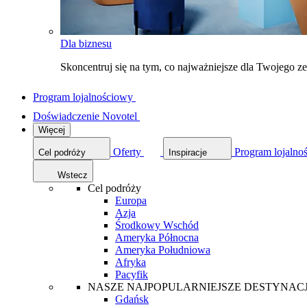
Dla biznesu
Skoncentruj się na tym, co najważniejsze dla Twojego 
Program lojalnościowy
Doświadczenie Novotel
Więcej
Oferty
Program lojalno
Cel podróży
Inspiracje
Wstecz
Cel podróży
Europa
Azja
Środkowy Wschód
Ameryka Północna
Ameryka Południowa
Afryka
Pacyfik
NASZE NAJPOPULARNIEJSZE DESTYNAC
Gdańsk