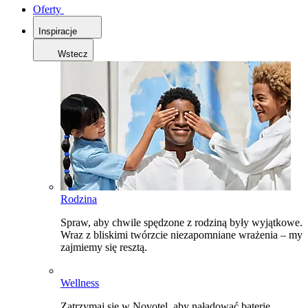
Oferty
Inspiracje
Wstecz
Rodzina
Spraw, aby chwile spędzone z rodziną były wyjątkowe.
Wraz z bliskimi twórzcie niezapomniane wrażenia – my
zajmiemy się resztą.
Wellness
Zatrzymaj się w Novotel, aby naładować baterie,