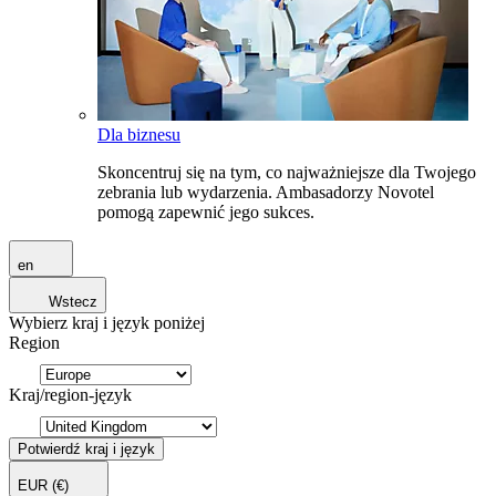
Dla biznesu
Skoncentruj się na tym, co najważniejsze dla Twojego
zebrania lub wydarzenia. Ambasadorzy Novotel
pomogą zapewnić jego sukces.
en
Wstecz
Wybierz kraj i język poniżej
Region
Kraj/region-język
Potwierdź kraj i język
EUR
(€)