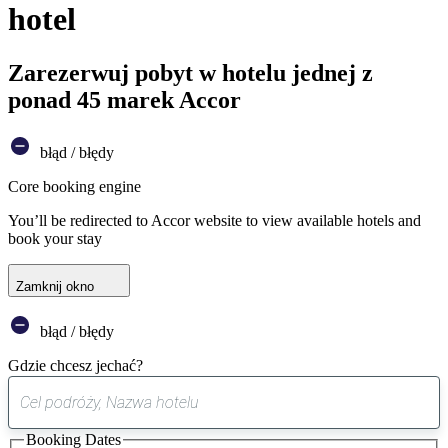
hotel
Zarezerwuj pobyt w hotelu jednej z
ponad 45 marek Accor
błąd / błędy
Core booking engine
You’ll be redirected to Accor website to view available hotels and
book your stay
Zamknij okno
błąd / błędy
Gdzie chcesz jechać?
0
sugestia
Booking Dates
została