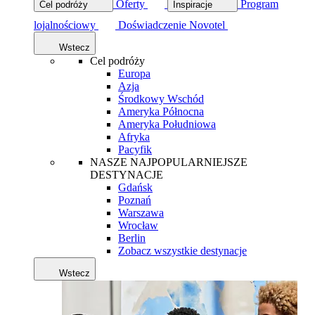
Oferty
Program
Cel podróży
Inspiracje
lojalnościowy
Doświadczenie Novotel
Wstecz
Cel podróży
Europa
Azja
Środkowy Wschód
Ameryka Północna
Ameryka Południowa
Afryka
Pacyfik
NASZE NAJPOPULARNIEJSZE
DESTYNACJE
Gdańsk
Poznań
Warszawa
Wrocław
Berlin
Zobacz wszystkie destynacje
Wstecz