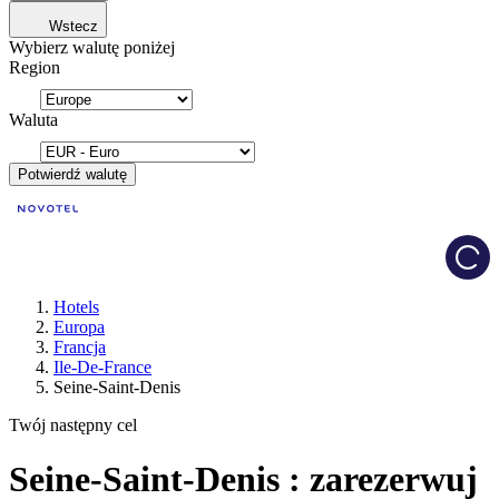
Wstecz
Wybierz walutę poniżej
Region
Waluta
Potwierdź walutę
Load
Hotels
Europa
Francja
Ile-De-France
Seine-Saint-Denis
Twój następny cel
Seine-Saint-Denis : zarezerwuj