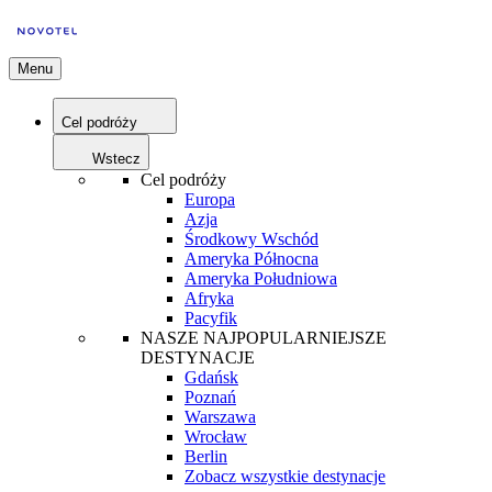
Menu
Cel podróży
Wstecz
Cel podróży
Europa
Azja
Środkowy Wschód
Ameryka Północna
Ameryka Południowa
Afryka
Pacyfik
NASZE NAJPOPULARNIEJSZE
DESTYNACJE
Gdańsk
Poznań
Warszawa
Wrocław
Berlin
Zobacz wszystkie destynacje