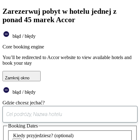
Zarezerwuj pobyt w hotelu jednej z
ponad 45 marek Accor
błąd / błędy
Core booking engine
You’ll be redirected to Accor website to view available hotels and
book your stay
Zamknij okno
błąd / błędy
Gdzie chcesz jechać?
0
sugestia
Booking Dates
została
znaleziona
Kiedy przyjedziesz?
(optional)