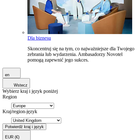
Dla biznesu
Skoncentruj się na tym, co najważniejsze dla Twojego
zebrania lub wydarzenia. Ambasadorzy Novotel
pomogą zapewnić jego sukces.
en
Wstecz
Wybierz kraj i język poniżej
Region
Kraj/region-język
Potwierdź kraj i język
EUR
(€)