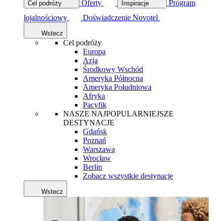
Oferty
Program
Cel podróży
Inspiracje
lojalnościowy
Doświadczenie Novotel
Wstecz
Cel podróży
Europa
Azja
Środkowy Wschód
Ameryka Północna
Ameryka Południowa
Afryka
Pacyfik
NASZE NAJPOPULARNIEJSZE
DESTYNACJE
Gdańsk
Poznań
Warszawa
Wrocław
Berlin
Zobacz wszystkie destynacje
Wstecz