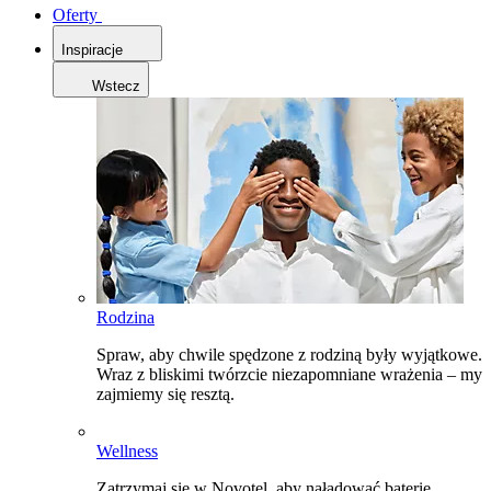
Oferty
Inspiracje
Wstecz
Rodzina
Spraw, aby chwile spędzone z rodziną były wyjątkowe.
Wraz z bliskimi twórzcie niezapomniane wrażenia – my
zajmiemy się resztą.
Wellness
Zatrzymaj się w Novotel, aby naładować baterie,