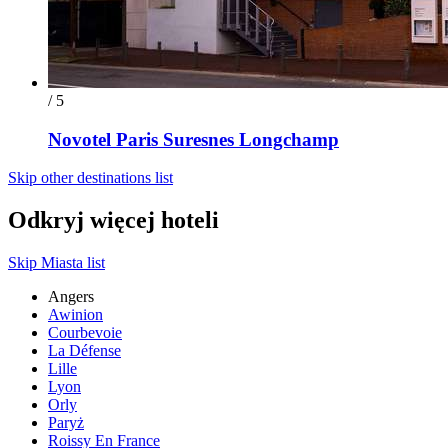
/ 5
Novotel Paris Suresnes Longchamp
Skip other destinations list
Odkryj więcej hoteli
Skip Miasta list
Angers
Awinion
Courbevoie
La Défense
Lille
Lyon
Orly
Paryż
Roissy En France