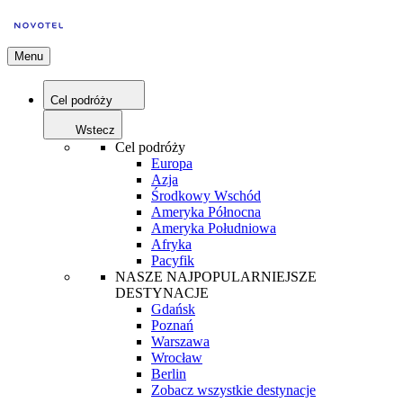
Menu
Cel podróży
Wstecz
Cel podróży
Europa
Azja
Środkowy Wschód
Ameryka Północna
Ameryka Południowa
Afryka
Pacyfik
NASZE NAJPOPULARNIEJSZE
DESTYNACJE
Gdańsk
Poznań
Warszawa
Wrocław
Berlin
Zobacz wszystkie destynacje