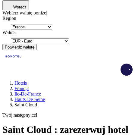
Wstecz
Wybierz walutę poniżej
Region
Waluta
Potwierdź walutę
Load
Hotels
Francja
Ile-De-France
Hauts-De-Seine
Saint Cloud
Twój następny cel
Saint Cloud : zarezerwuj hotel