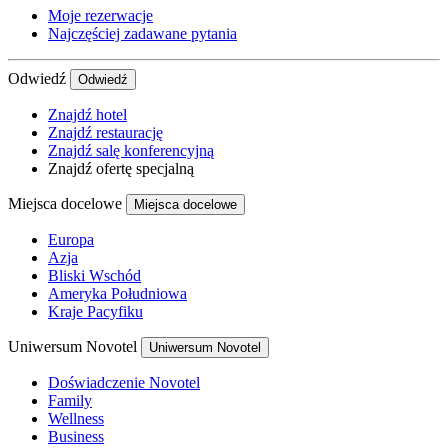
Moje rezerwacje
Najczęściej zadawane pytania
Odwiedź
Odwiedź
Znajdź hotel
Znajdź restaurację
Znajdź salę konferencyjną
Znajdź ofertę specjalną
Miejsca docelowe
Miejsca docelowe
Europa
Azja
Bliski Wschód
Ameryka Południowa
Kraje Pacyfiku
Uniwersum Novotel
Uniwersum Novotel
Doświadczenie Novotel
Family
Wellness
Business