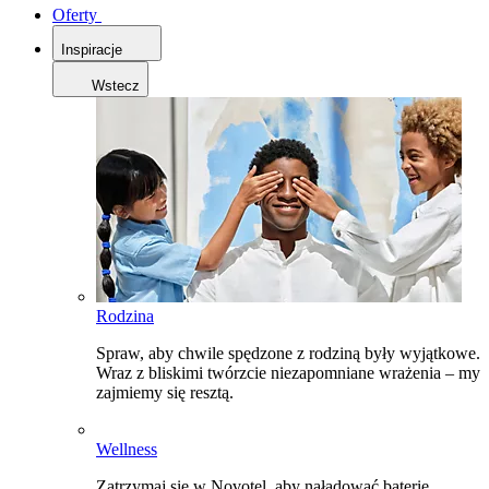
Oferty
Inspiracje
Wstecz
Rodzina
Spraw, aby chwile spędzone z rodziną były wyjątkowe.
Wraz z bliskimi twórzcie niezapomniane wrażenia – my
zajmiemy się resztą.
Wellness
Zatrzymaj się w Novotel, aby naładować baterie,