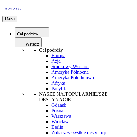
Menu
Cel podróży
Wstecz
Cel podróży
Europa
Azja
Środkowy Wschód
Ameryka Północna
Ameryka Południowa
Afryka
Pacyfik
NASZE NAJPOPULARNIEJSZE
DESTYNACJE
Gdańsk
Poznań
Warszawa
Wrocław
Berlin
Zobacz wszystkie destynacje