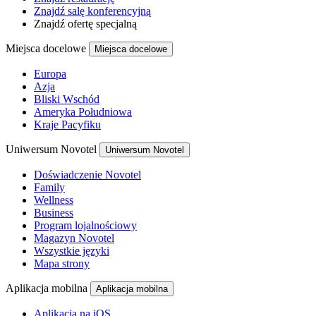
Znajdź salę konferencyjną
Znajdź ofertę specjalną
Miejsca docelowe
Miejsca docelowe
Europa
Azja
Bliski Wschód
Ameryka Południowa
Kraje Pacyfiku
Uniwersum Novotel
Uniwersum Novotel
Doświadczenie Novotel
Family
Wellness
Business
Program lojalnościowy
Magazyn Novotel
Wszystkie języki
Mapa strony
Aplikacja mobilna
Aplikacja mobilna
Aplikacja na iOS