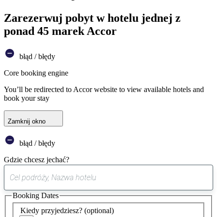
Zarezerwuj pobyt w hotelu jednej z
ponad 45 marek Accor
błąd / błędy
Core booking engine
You’ll be redirected to Accor website to view available hotels and
book your stay
Zamknij okno
błąd / błędy
Gdzie chcesz jechać?
0
sugestia
Booking Dates
została
znaleziona
Kiedy przyjedziesz?
(optional)