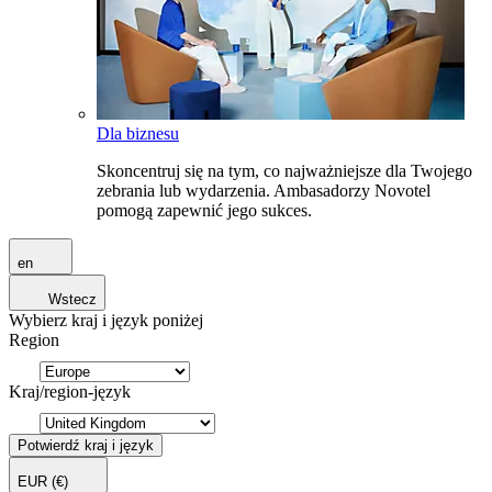
Dla biznesu
Skoncentruj się na tym, co najważniejsze dla Twojego
zebrania lub wydarzenia. Ambasadorzy Novotel
pomogą zapewnić jego sukces.
en
Wstecz
Wybierz kraj i język poniżej
Region
Kraj/region-język
Potwierdź kraj i język
EUR
(€)