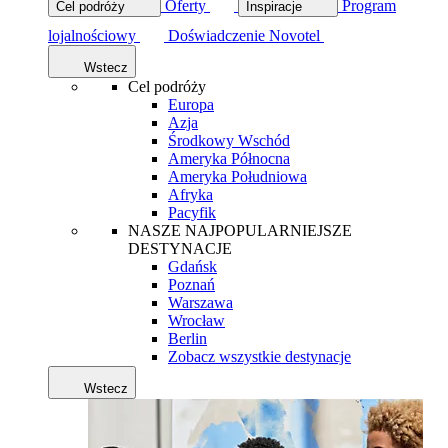
Oferty
Program
Cel podróży
Inspiracje
lojalnościowy
Doświadczenie Novotel
Wstecz
Cel podróży
Europa
Azja
Środkowy Wschód
Ameryka Północna
Ameryka Południowa
Afryka
Pacyfik
NASZE NAJPOPULARNIEJSZE
DESTYNACJE
Gdańsk
Poznań
Warszawa
Wrocław
Berlin
Zobacz wszystkie destynacje
Wstecz