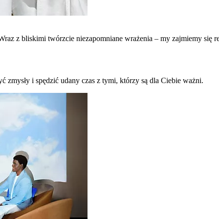
raz z bliskimi twórzcie niezapomniane wrażenia – my zajmiemy się re
ć zmysły i spędzić udany czas z tymi, którzy są dla Ciebie ważni.