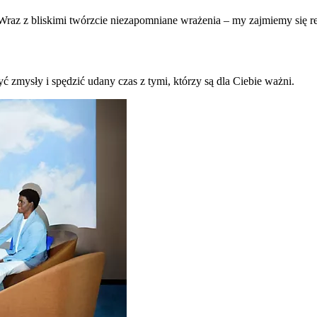
raz z bliskimi twórzcie niezapomniane wrażenia – my zajmiemy się re
ć zmysły i spędzić udany czas z tymi, którzy są dla Ciebie ważni.