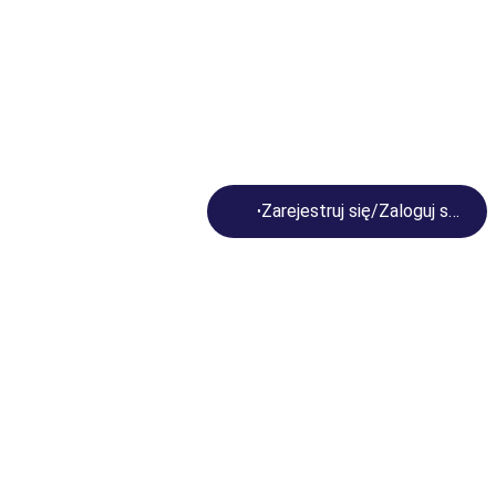
Loading...
Zarejestruj się/Zaloguj się