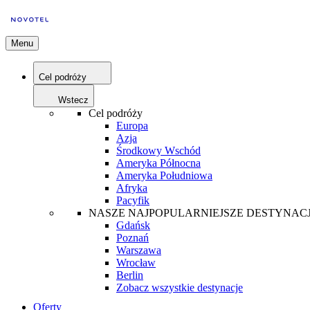
Menu
Cel podróży
Wstecz
Cel podróży
Europa
Azja
Środkowy Wschód
Ameryka Północna
Ameryka Południowa
Afryka
Pacyfik
NASZE NAJPOPULARNIEJSZE DESTYNAC
Gdańsk
Poznań
Warszawa
Wrocław
Berlin
Zobacz wszystkie destynacje
Oferty