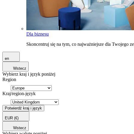
Dla biznesu
Skoncentruj się na tym, co najważniejsze dla Twojego 
en
Wstecz
Wybierz kraj i język poniżej
Region
Kraj/region-język
Potwierdź kraj i język
EUR
(€)
Wstecz
Wybierz walutę poniżej