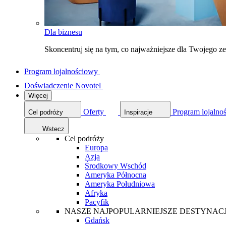
Dla biznesu
Skoncentruj się na tym, co najważniejsze dla Twojego 
Program lojalnościowy
Doświadczenie Novotel
Więcej
Oferty
Program lojalno
Cel podróży
Inspiracje
Wstecz
Cel podróży
Europa
Azja
Środkowy Wschód
Ameryka Północna
Ameryka Południowa
Afryka
Pacyfik
NASZE NAJPOPULARNIEJSZE DESTYNAC
Gdańsk