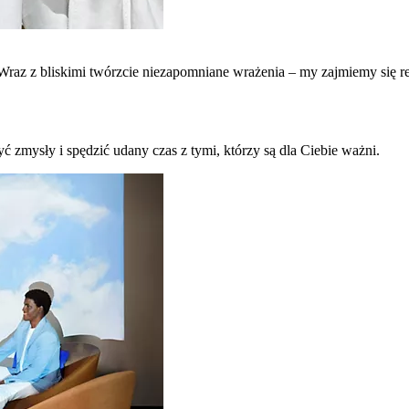
raz z bliskimi twórzcie niezapomniane wrażenia – my zajmiemy się re
ć zmysły i spędzić udany czas z tymi, którzy są dla Ciebie ważni.