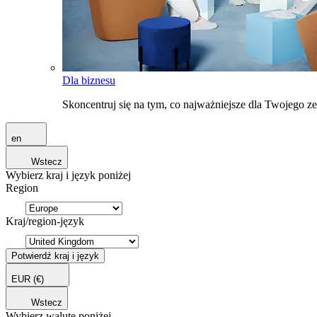
Dla biznesu
Skoncentruj się na tym, co najważniejsze dla Twojego 
en
Wstecz
Wybierz kraj i język poniżej
Region
Kraj/region-język
Potwierdź kraj i język
EUR
(€)
Wstecz
Wybierz walutę poniżej