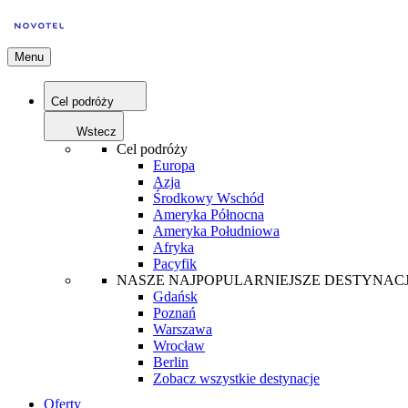
Menu
Cel podróży
Wstecz
Cel podróży
Europa
Azja
Środkowy Wschód
Ameryka Północna
Ameryka Południowa
Afryka
Pacyfik
NASZE NAJPOPULARNIEJSZE DESTYNAC
Gdańsk
Poznań
Warszawa
Wrocław
Berlin
Zobacz wszystkie destynacje
Oferty