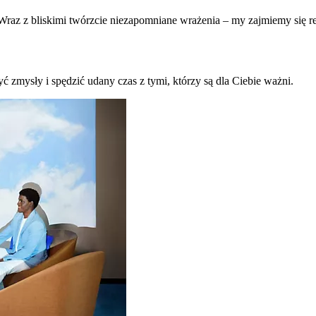
raz z bliskimi twórzcie niezapomniane wrażenia – my zajmiemy się re
ć zmysły i spędzić udany czas z tymi, którzy są dla Ciebie ważni.