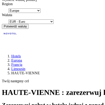
Region
Waluta
Potwierdź walutę
Hotels
Europa
Francja
Limousin
HAUTE-VIENNE
Twój następny cel
HAUTE-VIENNE : zarezerwuj h
Zarezerwuj pobyt w hotelu jednej z ponad