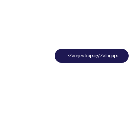
Loading...
Zarejestruj się/Zaloguj się