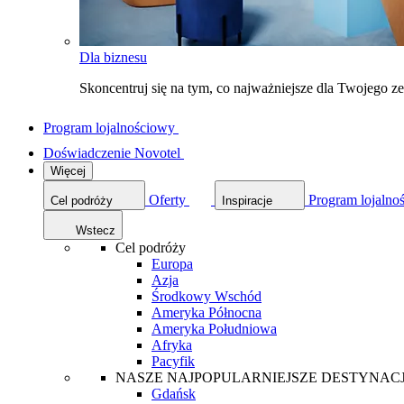
Dla biznesu
Skoncentruj się na tym, co najważniejsze dla Twojego 
Program lojalnościowy
Doświadczenie Novotel
Więcej
Oferty
Program lojalno
Cel podróży
Inspiracje
Wstecz
Cel podróży
Europa
Azja
Środkowy Wschód
Ameryka Północna
Ameryka Południowa
Afryka
Pacyfik
NASZE NAJPOPULARNIEJSZE DESTYNAC
Gdańsk