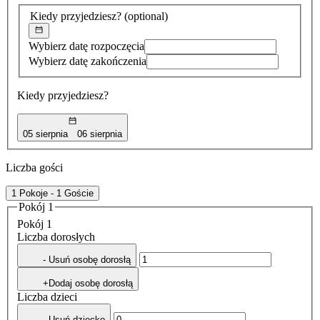
znaleziona
Kiedy przyjedziesz?
(optional)
Wybierz datę rozpoczęcia
Wybierz datę zakończenia
Kiedy przyjedziesz?
05 sierpnia
06 sierpnia
Liczba gości
1 Pokoje - 1 Goście
Pokój 1
Pokój 1
Liczba dorosłych
- Usuń osobę dorosłą
+Dodaj osobę dorosłą
Liczba dzieci
- Usuń dziecko