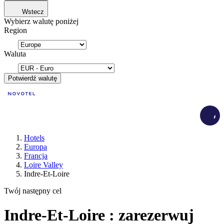
Wstecz
Wybierz walutę poniżej
Region
Waluta
Potwierdź walutę
Load
Hotels
Europa
Francja
Loire Valley
Indre-Et-Loire
Twój następny cel
Indre-Et-Loire : zarezerwuj