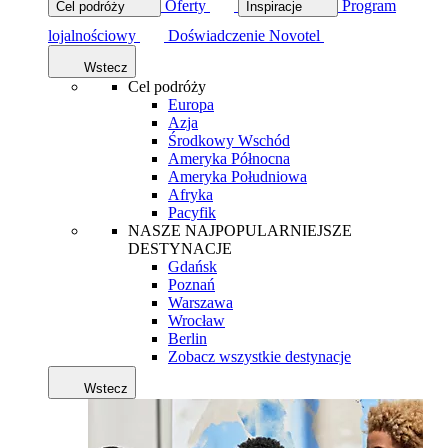
Oferty
Program
Cel podróży
Inspiracje
lojalnościowy
Doświadczenie Novotel
Wstecz
Cel podróży
Europa
Azja
Środkowy Wschód
Ameryka Północna
Ameryka Południowa
Afryka
Pacyfik
NASZE NAJPOPULARNIEJSZE
DESTYNACJE
Gdańsk
Poznań
Warszawa
Wrocław
Berlin
Zobacz wszystkie destynacje
Wstecz