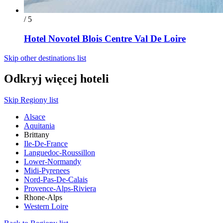
/ 5
Hotel Novotel Blois Centre Val De Loire
Skip other destinations list
Odkryj więcej hoteli
Skip Regiony list
Alsace
Aquitania
Brittany
Ile-De-France
Languedoc-Roussillon
Lower-Normandy
Midi-Pyrenees
Nord-Pas-De-Calais
Provence-Alps-Riviera
Rhone-Alps
Western Loire