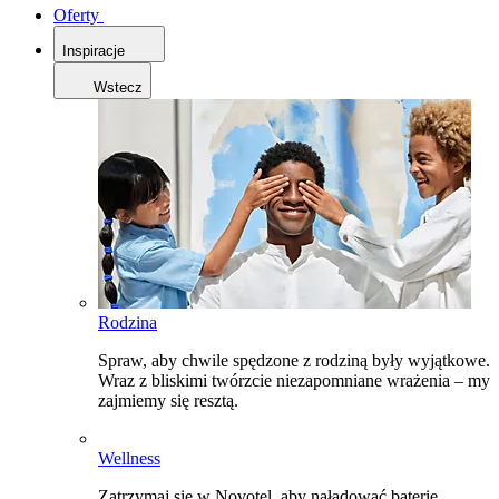
Oferty
Inspiracje
Wstecz
Rodzina
Spraw, aby chwile spędzone z rodziną były wyjątkowe.
Wraz z bliskimi twórzcie niezapomniane wrażenia – my
zajmiemy się resztą.
Wellness
Zatrzymaj się w Novotel, aby naładować baterie,