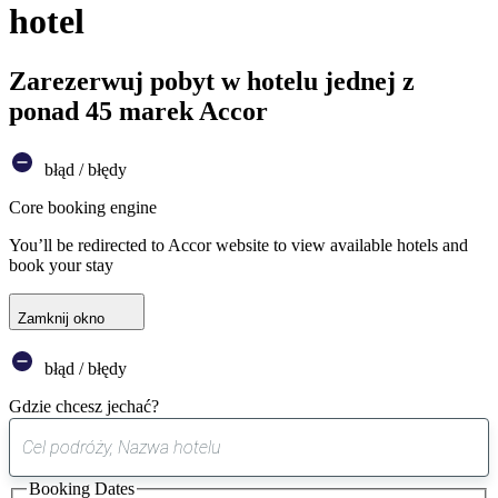
hotel
Zarezerwuj pobyt w hotelu jednej z
ponad 45 marek Accor
błąd / błędy
Core booking engine
You’ll be redirected to Accor website to view available hotels and
book your stay
Zamknij okno
błąd / błędy
Gdzie chcesz jechać?
0
sugestia
Booking Dates
została