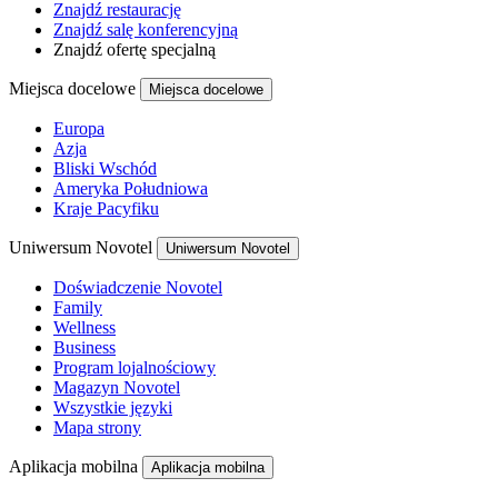
Znajdź restaurację
Znajdź salę konferencyjną
Znajdź ofertę specjalną
Miejsca docelowe
Miejsca docelowe
Europa
Azja
Bliski Wschód
Ameryka Południowa
Kraje Pacyfiku
Uniwersum Novotel
Uniwersum Novotel
Doświadczenie Novotel
Family
Wellness
Business
Program lojalnościowy
Magazyn Novotel
Wszystkie języki
Mapa strony
Aplikacja mobilna
Aplikacja mobilna