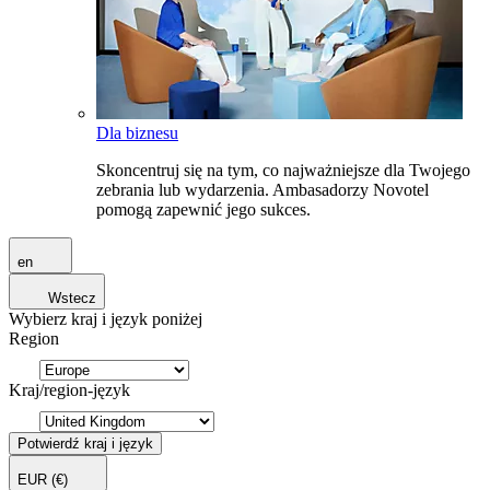
Dla biznesu
Skoncentruj się na tym, co najważniejsze dla Twojego
zebrania lub wydarzenia. Ambasadorzy Novotel
pomogą zapewnić jego sukces.
en
Wstecz
Wybierz kraj i język poniżej
Region
Kraj/region-język
Potwierdź kraj i język
EUR
(€)