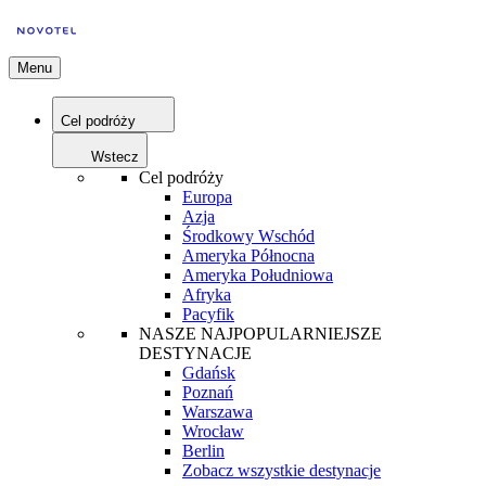
Menu
Cel podróży
Wstecz
Cel podróży
Europa
Azja
Środkowy Wschód
Ameryka Północna
Ameryka Południowa
Afryka
Pacyfik
NASZE NAJPOPULARNIEJSZE
DESTYNACJE
Gdańsk
Poznań
Warszawa
Wrocław
Berlin
Zobacz wszystkie destynacje