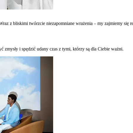
raz z bliskimi twórzcie niezapomniane wrażenia – my zajmiemy się re
ć zmysły i spędzić udany czas z tymi, którzy są dla Ciebie ważni.