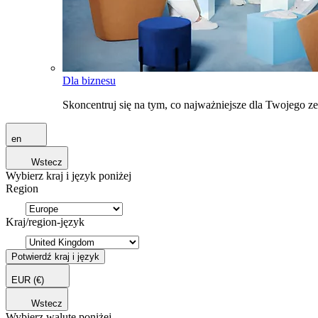
Dla biznesu
Skoncentruj się na tym, co najważniejsze dla Twojego 
en
Wstecz
Wybierz kraj i język poniżej
Region
Kraj/region-język
Potwierdź kraj i język
EUR
(€)
Wstecz
Wybierz walutę poniżej