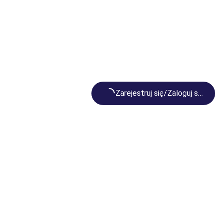
Loading...
Zarejestruj się/Zaloguj się