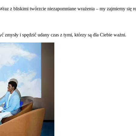
raz z bliskimi twórzcie niezapomniane wrażenia – my zajmiemy się re
ć zmysły i spędzić udany czas z tymi, którzy są dla Ciebie ważni.