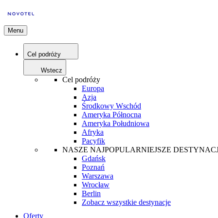
Menu
Cel podróży
Wstecz
Cel podróży
Europa
Azja
Środkowy Wschód
Ameryka Północna
Ameryka Południowa
Afryka
Pacyfik
NASZE NAJPOPULARNIEJSZE DESTYNAC
Gdańsk
Poznań
Warszawa
Wrocław
Berlin
Zobacz wszystkie destynacje
Oferty