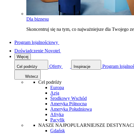
Dla biznesu
Skoncentruj się na tym, co najważniejsze dla Twojego 
Program lojalnościowy
Doświadczenie Novotel
Więcej
Oferty
Program lojalno
Cel podróży
Inspiracje
Wstecz
Cel podróży
Europa
Azja
Środkowy Wschód
Ameryka Północna
Ameryka Południowa
Afryka
Pacyfik
NASZE NAJPOPULARNIEJSZE DESTYNAC
Gdańsk