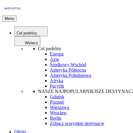
Menu
Cel podróży
Wstecz
Cel podróży
Europa
Azja
Środkowy Wschód
Ameryka Północna
Ameryka Południowa
Afryka
Pacyfik
NASZE NAJPOPULARNIEJSZE DESTYNAC
Gdańsk
Poznań
Warszawa
Wrocław
Berlin
Zobacz wszystkie destynacje
Oferty