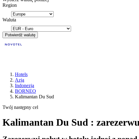
Region
Waluta
Potwierdź walutę
Hotels
Azja
Indonezja
BORNEO
Kalimantan Du Sud
Twój następny cel
Kalimantan Du Sud : zarezerwu
Zarezerwuj pobyt w hotelu jednej z ponad