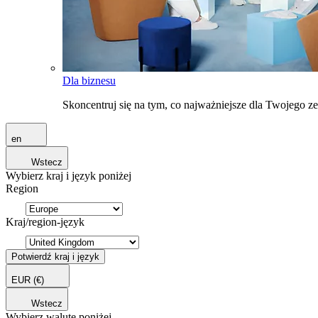
Dla biznesu
Skoncentruj się na tym, co najważniejsze dla Twojego 
en
Wstecz
Wybierz kraj i język poniżej
Region
Kraj/region-język
Potwierdź kraj i język
EUR
(€)
Wstecz
Wybierz walutę poniżej