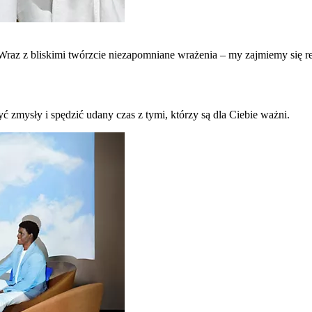
raz z bliskimi twórzcie niezapomniane wrażenia – my zajmiemy się re
ć zmysły i spędzić udany czas z tymi, którzy są dla Ciebie ważni.