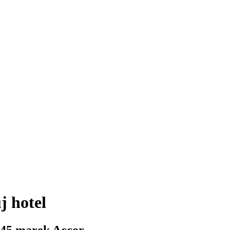
j hotel
 45 marek Accor