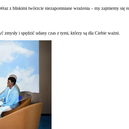
raz z bliskimi twórzcie niezapomniane wrażenia – my zajmiemy się re
ć zmysły i spędzić udany czas z tymi, którzy są dla Ciebie ważni.