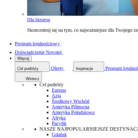
Dla biznesu
Skoncentruj się na tym, co najważniejsze dla Twojego 
Program lojalnościowy
Doświadczenie Novotel
Więcej
Oferty
Program lojalno
Cel podróży
Inspiracje
Wstecz
Cel podróży
Europa
Azja
Środkowy Wschód
Ameryka Północna
Ameryka Południowa
Afryka
Pacyfik
NASZE NAJPOPULARNIEJSZE DESTYNAC
Gdańsk