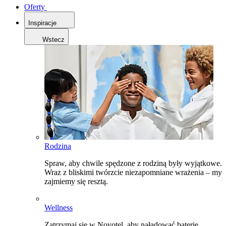
Oferty
Inspiracje
Wstecz
Rodzina
Spraw, aby chwile spędzone z rodziną były wyjątkowe.
Wraz z bliskimi twórzcie niezapomniane wrażenia – my
zajmiemy się resztą.
Wellness
Zatrzymaj się w Novotel, aby naładować baterie,