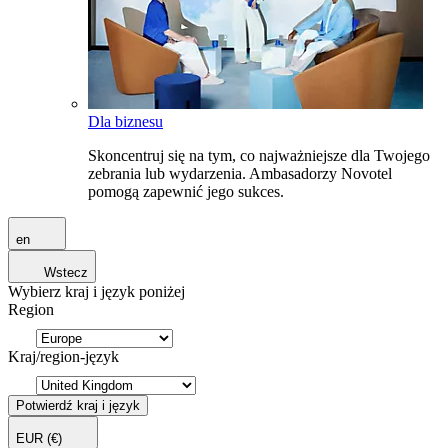
Dla biznesu
Skoncentruj się na tym, co najważniejsze dla Twojego
zebrania lub wydarzenia. Ambasadorzy Novotel
pomogą zapewnić jego sukces.
en
Wstecz
Wybierz kraj i język poniżej
Region
Kraj/region-język
Potwierdź kraj i język
EUR
(€)