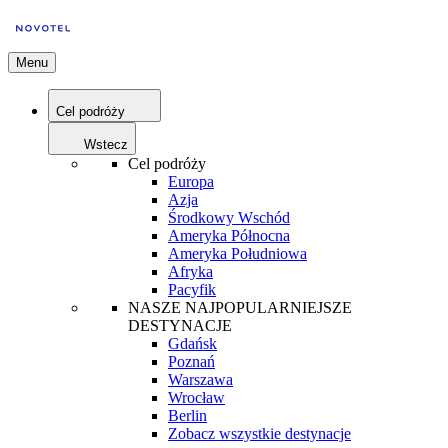
Menu
Cel podróży
Wstecz
Cel podróży
Europa
Azja
Środkowy Wschód
Ameryka Północna
Ameryka Południowa
Afryka
Pacyfik
NASZE NAJPOPULARNIEJSZE
DESTYNACJE
Gdańsk
Poznań
Warszawa
Wrocław
Berlin
Zobacz wszystkie destynacje