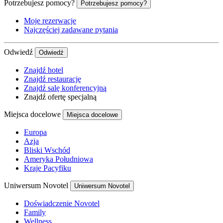
Potrzebujesz pomocy?
Potrzebujesz pomocy?
Moje rezerwacje
Najczęściej zadawane pytania
Odwiedź
Odwiedź
Znajdź hotel
Znajdź restaurację
Znajdź salę konferencyjną
Znajdź ofertę specjalną
Miejsca docelowe
Miejsca docelowe
Europa
Azja
Bliski Wschód
Ameryka Południowa
Kraje Pacyfiku
Uniwersum Novotel
Uniwersum Novotel
Doświadczenie Novotel
Family
Wellness