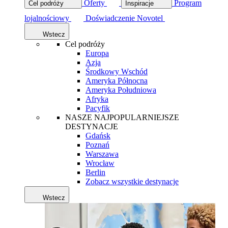
Oferty
Program
Cel podróży
Inspiracje
lojalnościowy
Doświadczenie Novotel
Wstecz
Cel podróży
Europa
Azja
Środkowy Wschód
Ameryka Północna
Ameryka Południowa
Afryka
Pacyfik
NASZE NAJPOPULARNIEJSZE
DESTYNACJE
Gdańsk
Poznań
Warszawa
Wrocław
Berlin
Zobacz wszystkie destynacje
Wstecz