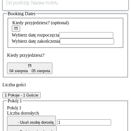
0
sugestia
Booking Dates
została
znaleziona
Kiedy przyjedziesz?
(optional)
Wybierz datę rozpoczęcia
Wybierz datę zakończenia
Kiedy przyjedziesz?
04 sierpnia
05 sierpnia
Liczba gości
1 Pokoje - 1 Goście
Pokój 1
Pokój 1
Liczba dorosłych
- Usuń osobę dorosłą