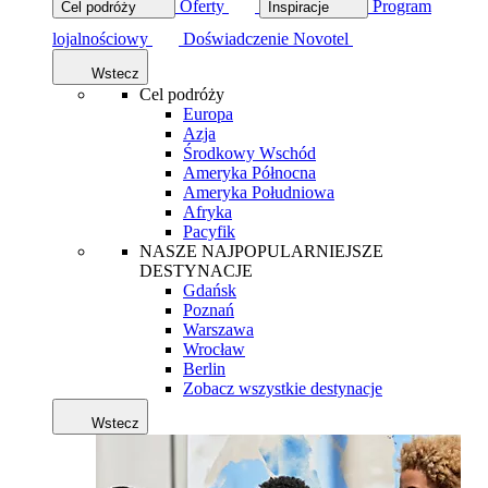
Oferty
Program
Cel podróży
Inspiracje
lojalnościowy
Doświadczenie Novotel
Wstecz
Cel podróży
Europa
Azja
Środkowy Wschód
Ameryka Północna
Ameryka Południowa
Afryka
Pacyfik
NASZE NAJPOPULARNIEJSZE
DESTYNACJE
Gdańsk
Poznań
Warszawa
Wrocław
Berlin
Zobacz wszystkie destynacje
Wstecz