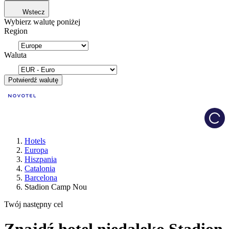
Wstecz
Wybierz walutę poniżej
Region
Waluta
Potwierdź walutę
Load
Hotels
Europa
Hiszpania
Catalonia
Barcelona
Stadion Camp Nou
Twój następny cel