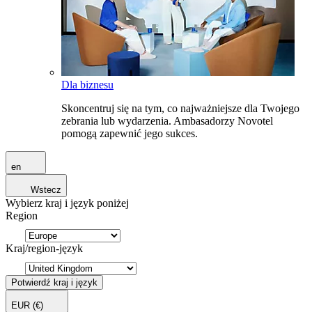
Dla biznesu
Skoncentruj się na tym, co najważniejsze dla Twojego
zebrania lub wydarzenia. Ambasadorzy Novotel
pomogą zapewnić jego sukces.
en
Wstecz
Wybierz kraj i język poniżej
Region
Kraj/region-język
Potwierdź kraj i język
EUR
(€)