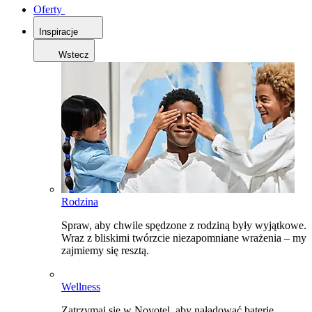
Oferty
Inspiracje
Wstecz
Rodzina
Spraw, aby chwile spędzone z rodziną były wyjątkowe.
Wraz z bliskimi twórzcie niezapomniane wrażenia – my
zajmiemy się resztą.
Wellness
Zatrzymaj się w Novotel, aby naładować baterie,