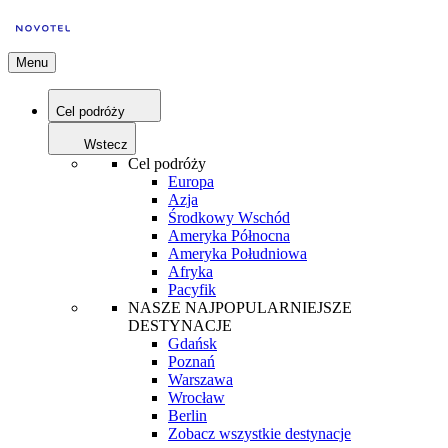
Menu
Cel podróży
Wstecz
Cel podróży
Europa
Azja
Środkowy Wschód
Ameryka Północna
Ameryka Południowa
Afryka
Pacyfik
NASZE NAJPOPULARNIEJSZE
DESTYNACJE
Gdańsk
Poznań
Warszawa
Wrocław
Berlin
Zobacz wszystkie destynacje