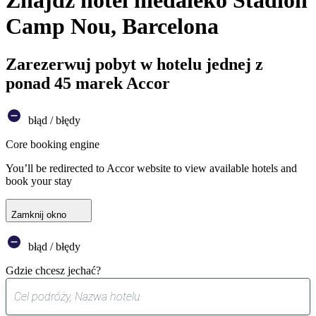
Znajdź hotel niedaleko Stadion
Camp Nou, Barcelona
Zarezerwuj pobyt w hotelu jednej z
ponad 45 marek Accor
błąd / błędy
Core booking engine
You’ll be redirected to Accor website to view available hotels and
book your stay
Zamknij okno
błąd / błędy
Gdzie chcesz jechać?
0
sugestia