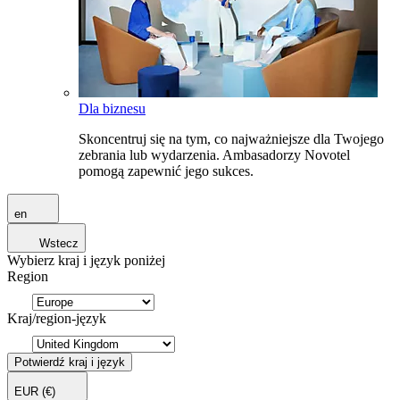
Dla biznesu
Skoncentruj się na tym, co najważniejsze dla Twojego
zebrania lub wydarzenia. Ambasadorzy Novotel
pomogą zapewnić jego sukces.
en
Wstecz
Wybierz kraj i język poniżej
Region
Kraj/region-język
Potwierdź kraj i język
EUR
(€)