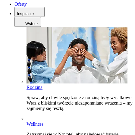
Oferty
Inspiracje
Wstecz
Rodzina
Spraw, aby chwile spędzone z rodziną były wyjątkowe.
Wraz z bliskimi twórzcie niezapomniane wrażenia – my
zajmiemy się resztą.
Wellness
Zatrzymaj się w Novotel, aby naładować baterie,