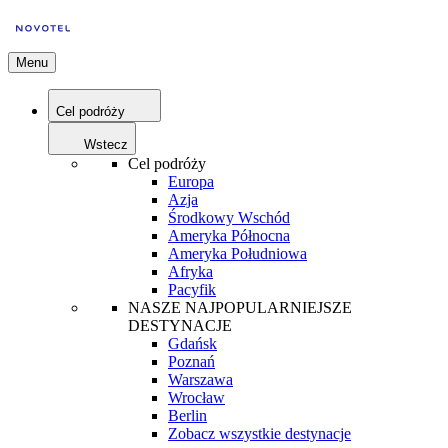
Menu
Cel podróży
Wstecz
Cel podróży
Europa
Azja
Środkowy Wschód
Ameryka Północna
Ameryka Południowa
Afryka
Pacyfik
NASZE NAJPOPULARNIEJSZE
DESTYNACJE
Gdańsk
Poznań
Warszawa
Wrocław
Berlin
Zobacz wszystkie destynacje