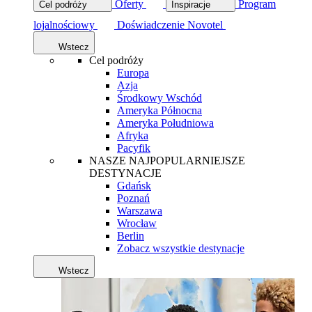
Oferty
Program
Cel podróży
Inspiracje
lojalnościowy
Doświadczenie Novotel
Wstecz
Cel podróży
Europa
Azja
Środkowy Wschód
Ameryka Północna
Ameryka Południowa
Afryka
Pacyfik
NASZE NAJPOPULARNIEJSZE
DESTYNACJE
Gdańsk
Poznań
Warszawa
Wrocław
Berlin
Zobacz wszystkie destynacje
Wstecz