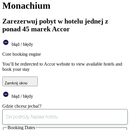
Monachium
Zarezerwuj pobyt w hotelu jednej z
ponad 45 marek Accor
błąd / błędy
Core booking engine
You’ll be redirected to Accor website to view available hotels and
book your stay
Zamknij okno
błąd / błędy
Gdzie chcesz jechać?
0
sugestia
Booking Dates
została