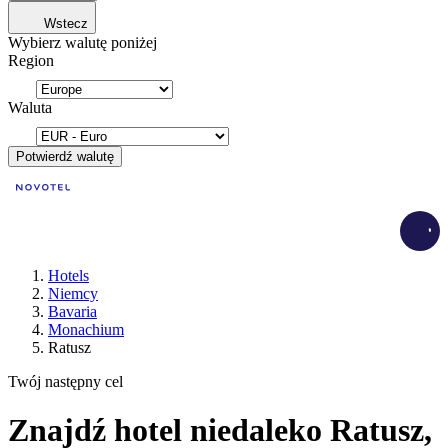
Wstecz
Wybierz walutę poniżej
Region
Waluta
Potwierdź walutę
Load
Hotels
Niemcy
Bavaria
Monachium
Ratusz
Twój następny cel
Znajdź hotel niedaleko Ratusz,