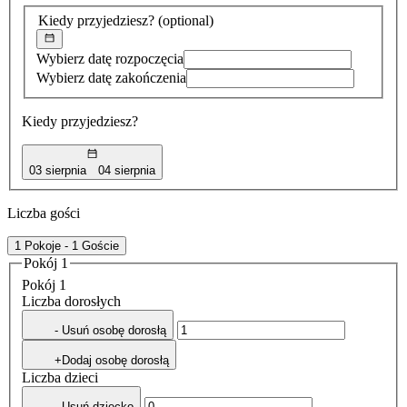
znaleziona
Kiedy przyjedziesz?
(optional)
Wybierz datę rozpoczęcia
Wybierz datę zakończenia
Kiedy przyjedziesz?
03 sierpnia
04 sierpnia
Liczba gości
1 Pokoje - 1 Goście
Pokój 1
Pokój 1
Liczba dorosłych
- Usuń osobę dorosłą
+Dodaj osobę dorosłą
Liczba dzieci
- Usuń dziecko