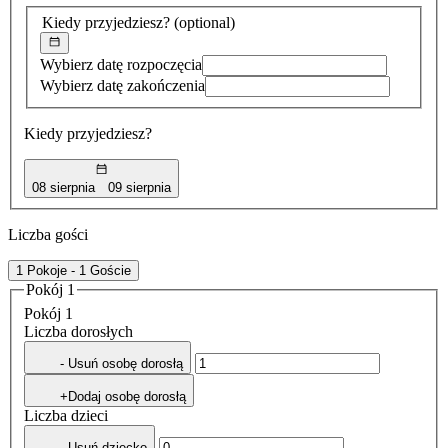
znaleziona
Kiedy przyjedziesz?
(optional)
Wybierz datę rozpoczęcia
Wybierz datę zakończenia
Kiedy przyjedziesz?
08 sierpnia
09 sierpnia
Liczba gości
1 Pokoje - 1 Goście
Pokój 1
Pokój 1
Liczba dorosłych
- Usuń osobę dorosłą
+Dodaj osobę dorosłą
Liczba dzieci
- Usuń dziecko