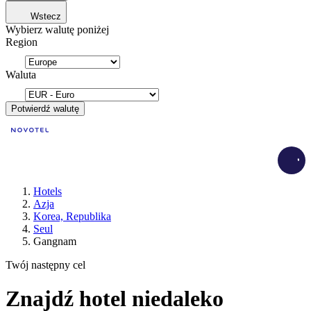
Wstecz
Wybierz walutę poniżej
Region
Waluta
Potwierdź walutę
Load
Hotels
Azja
Korea, Republika
Seul
Gangnam
Twój następny cel
Znajdź hotel niedaleko