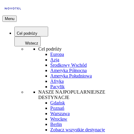
Menu
Cel podróży
Wstecz
Cel podróży
Europa
Azja
Środkowy Wschód
Ameryka Północna
Ameryka Południowa
Afryka
Pacyfik
NASZE NAJPOPULARNIEJSZE
DESTYNACJE
Gdańsk
Poznań
Warszawa
Wrocław
Berlin
Zobacz wszystkie destynacje