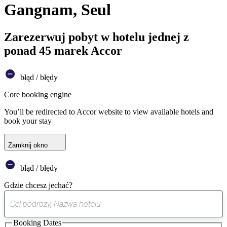
Gangnam, Seul
Zarezerwuj pobyt w hotelu jednej z
ponad 45 marek Accor
błąd / błędy
Core booking engine
You’ll be redirected to Accor website to view available hotels and
book your stay
Zamknij okno
błąd / błędy
Gdzie chcesz jechać?
0
sugestia
Booking Dates
została