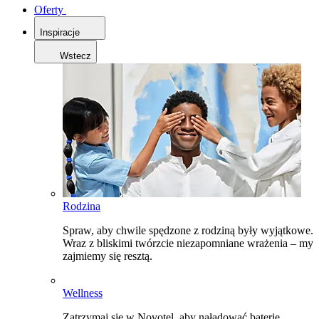
Oferty
Inspiracje
Wstecz
Rodzina
Spraw, aby chwile spędzone z rodziną były wyjątkowe.
Wraz z bliskimi twórzcie niezapomniane wrażenia – my
zajmiemy się resztą.
Wellness
Zatrzymaj się w Novotel, aby naładować baterie,