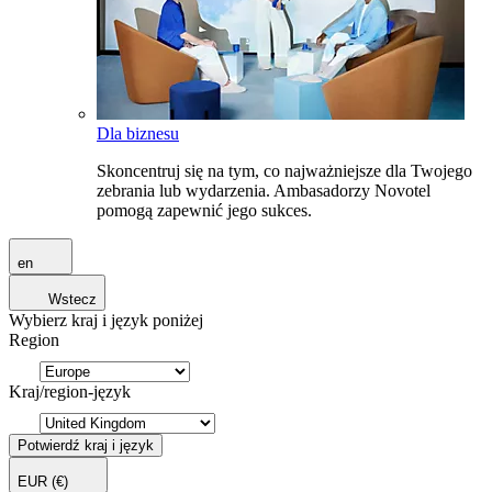
Dla biznesu
Skoncentruj się na tym, co najważniejsze dla Twojego
zebrania lub wydarzenia. Ambasadorzy Novotel
pomogą zapewnić jego sukces.
en
Wstecz
Wybierz kraj i język poniżej
Region
Kraj/region-język
Potwierdź kraj i język
EUR
(€)