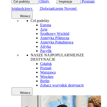
Oferty
Program
Cel podróży
Inspiracje
lojalnościowy
Doświadczenie Novotel
Wstecz
Cel podróży
Europa
Azja
Środkowy Wschód
Ameryka Północna
Ameryka Południowa
Afryka
Pacyfik
NASZE NAJPOPULARNIEJSZE
DESTYNACJE
Gdańsk
Poznań
Warszawa
Wrocław
Berlin
Zobacz wszystkie destynacje
Wstecz