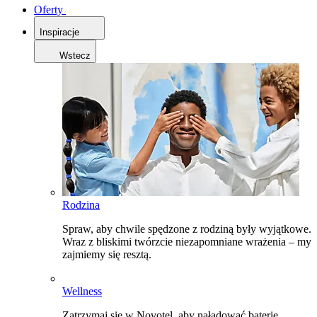
Oferty
Inspiracje
Wstecz
Rodzina
Spraw, aby chwile spędzone z rodziną były wyjątkowe.
Wraz z bliskimi twórzcie niezapomniane wrażenia – my
zajmiemy się resztą.
Wellness
Zatrzymaj się w Novotel, aby naładować baterie,