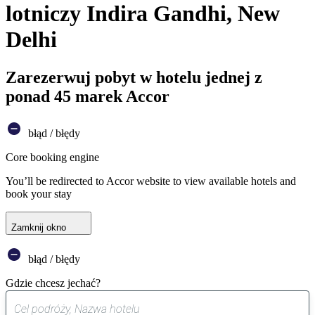
lotniczy Indira Gandhi, New
Delhi
Zarezerwuj pobyt w hotelu jednej z
ponad 45 marek Accor
błąd / błędy
Core booking engine
You’ll be redirected to Accor website to view available hotels and
book your stay
Zamknij okno
błąd / błędy
Gdzie chcesz jechać?
0