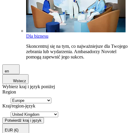
Dla biznesu
Skoncentruj się na tym, co najważniejsze dla Twojego
zebrania lub wydarzenia. Ambasadorzy Novotel
pomogą zapewnić jego sukces.
en
Wstecz
Wybierz kraj i język poniżej
Region
Kraj/region-język
Potwierdź kraj i język
EUR
(€)