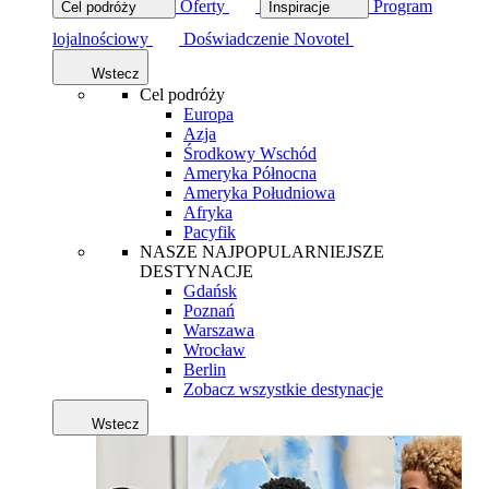
Oferty
Program
Cel podróży
Inspiracje
lojalnościowy
Doświadczenie Novotel
Wstecz
Cel podróży
Europa
Azja
Środkowy Wschód
Ameryka Północna
Ameryka Południowa
Afryka
Pacyfik
NASZE NAJPOPULARNIEJSZE
DESTYNACJE
Gdańsk
Poznań
Warszawa
Wrocław
Berlin
Zobacz wszystkie destynacje
Wstecz