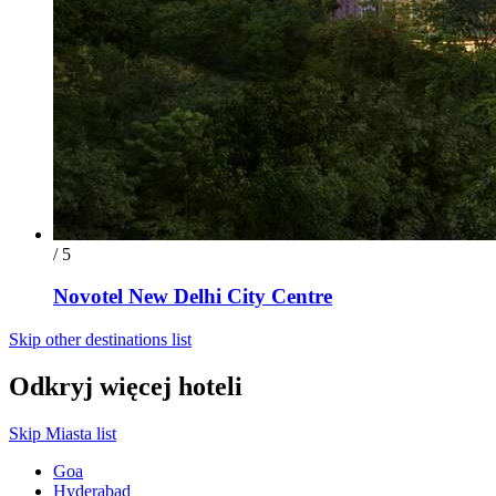
/ 5
Novotel New Delhi City Centre
Skip other destinations list
Odkryj więcej hoteli
Skip Miasta list
Goa
Hyderabad