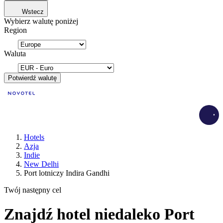
Wstecz
Wybierz walutę poniżej
Region
Waluta
Potwierdź walutę
Load
Hotels
Azja
Indie
New Delhi
Port lotniczy Indira Gandhi
Twój następny cel
Znajdź hotel niedaleko Port