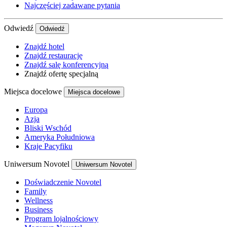
Najczęściej zadawane pytania
Odwiedź
Odwiedź
Znajdź hotel
Znajdź restaurację
Znajdź salę konferencyjną
Znajdź ofertę specjalną
Miejsca docelowe
Miejsca docelowe
Europa
Azja
Bliski Wschód
Ameryka Południowa
Kraje Pacyfiku
Uniwersum Novotel
Uniwersum Novotel
Doświadczenie Novotel
Family
Wellness
Business
Program lojalnościowy