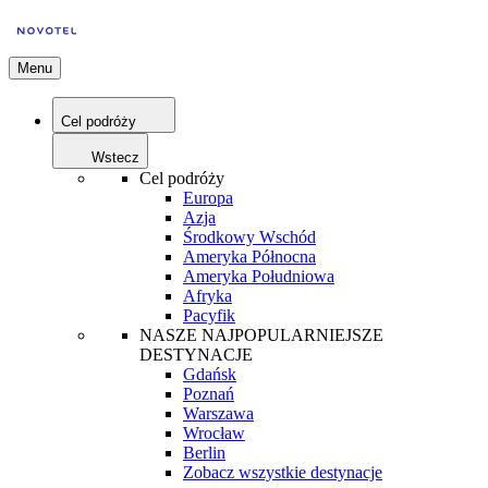
Menu
Cel podróży
Wstecz
Cel podróży
Europa
Azja
Środkowy Wschód
Ameryka Północna
Ameryka Południowa
Afryka
Pacyfik
NASZE NAJPOPULARNIEJSZE
DESTYNACJE
Gdańsk
Poznań
Warszawa
Wrocław
Berlin
Zobacz wszystkie destynacje