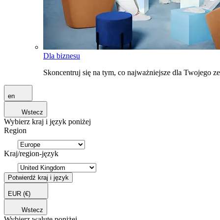
Dla biznesu
Skoncentruj się na tym, co najważniejsze dla Twojego 
en
Wstecz
Wybierz kraj i język poniżej
Region
Kraj/region-język
Potwierdź kraj i język
EUR
(€)
Wstecz
Wybierz walutę poniżej