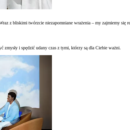
raz z bliskimi twórzcie niezapomniane wrażenia – my zajmiemy się re
ć zmysły i spędzić udany czas z tymi, którzy są dla Ciebie ważni.