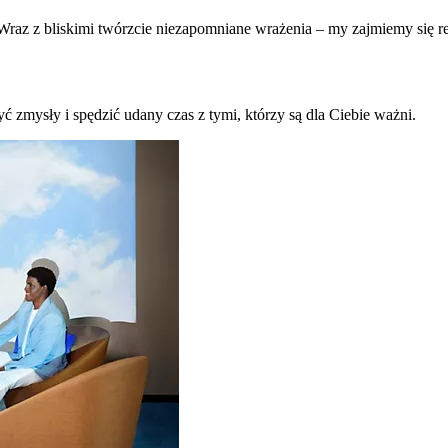
raz z bliskimi twórzcie niezapomniane wrażenia – my zajmiemy się re
ć zmysły i spędzić udany czas z tymi, którzy są dla Ciebie ważni.