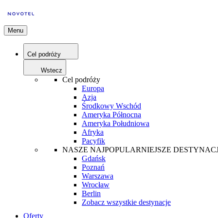
Menu
Cel podróży
Wstecz
Cel podróży
Europa
Azja
Środkowy Wschód
Ameryka Północna
Ameryka Południowa
Afryka
Pacyfik
NASZE NAJPOPULARNIEJSZE DESTYNAC
Gdańsk
Poznań
Warszawa
Wrocław
Berlin
Zobacz wszystkie destynacje
Oferty