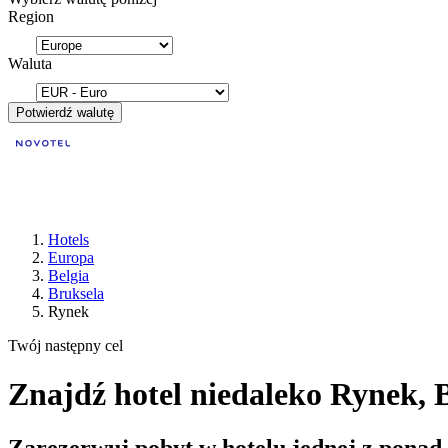
Region
Waluta
Potwierdź walutę
Hotels
Europa
Belgia
Bruksela
Rynek
Twój następny cel
Znajdź hotel niedaleko Rynek, 
Zarezerwuj pobyt w hotelu jednej z ponad