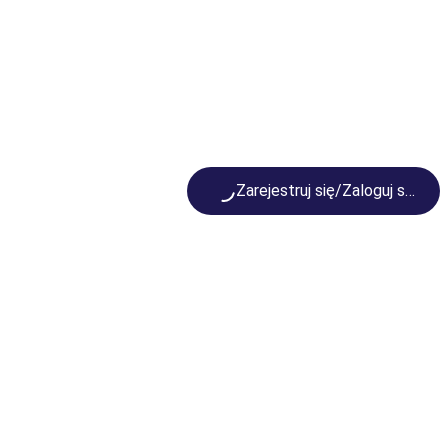
Loading...
Zarejestruj się/Zaloguj się