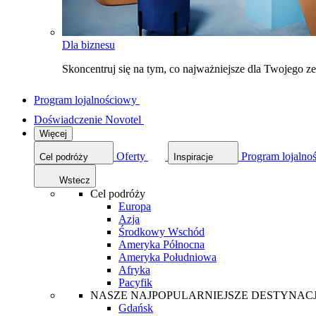
Dla biznesu
Skoncentruj się na tym, co najważniejsze dla Twojego 
Program lojalnościowy
Doświadczenie Novotel
Więcej
Oferty
Program lojalno
Cel podróży
Inspiracje
Wstecz
Cel podróży
Europa
Azja
Środkowy Wschód
Ameryka Północna
Ameryka Południowa
Afryka
Pacyfik
NASZE NAJPOPULARNIEJSZE DESTYNAC
Gdańsk