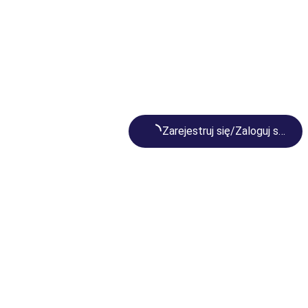
Loading...
Zarejestruj się/Zaloguj się