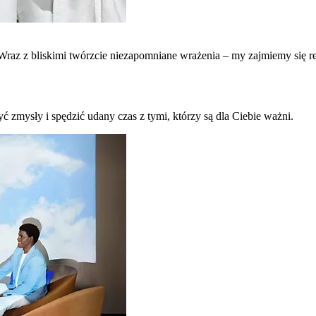
raz z bliskimi twórzcie niezapomniane wrażenia – my zajmiemy się re
ć zmysły i spędzić udany czas z tymi, którzy są dla Ciebie ważni.