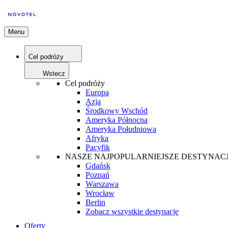
Menu
Cel podróży
Wstecz
Cel podróży
Europa
Azja
Środkowy Wschód
Ameryka Północna
Ameryka Południowa
Afryka
Pacyfik
NASZE NAJPOPULARNIEJSZE DESTYNAC
Gdańsk
Poznań
Warszawa
Wrocław
Berlin
Zobacz wszystkie destynacje
Oferty