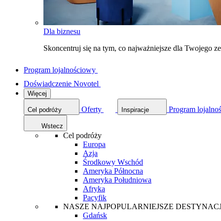
Dla biznesu
Skoncentruj się na tym, co najważniejsze dla Twojego 
Program lojalnościowy
Doświadczenie Novotel
Więcej
Oferty
Program lojalno
Cel podróży
Inspiracje
Wstecz
Cel podróży
Europa
Azja
Środkowy Wschód
Ameryka Północna
Ameryka Południowa
Afryka
Pacyfik
NASZE NAJPOPULARNIEJSZE DESTYNAC
Gdańsk