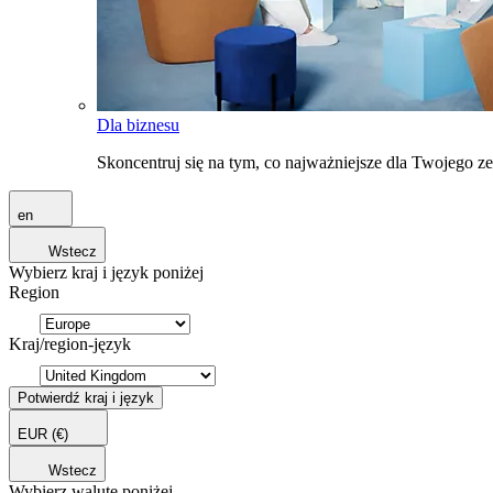
Dla biznesu
Skoncentruj się na tym, co najważniejsze dla Twojego 
en
Wstecz
Wybierz kraj i język poniżej
Region
Kraj/region-język
Potwierdź kraj i język
EUR
(€)
Wstecz
Wybierz walutę poniżej