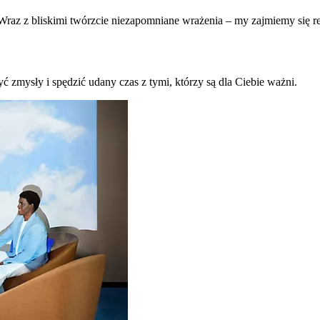
raz z bliskimi twórzcie niezapomniane wrażenia – my zajmiemy się re
ć zmysły i spędzić udany czas z tymi, którzy są dla Ciebie ważni.