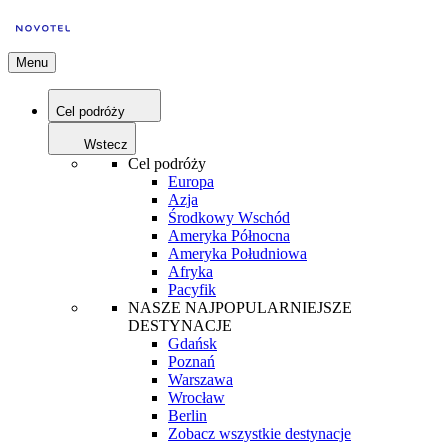
Menu
Cel podróży
Wstecz
Cel podróży
Europa
Azja
Środkowy Wschód
Ameryka Północna
Ameryka Południowa
Afryka
Pacyfik
NASZE NAJPOPULARNIEJSZE
DESTYNACJE
Gdańsk
Poznań
Warszawa
Wrocław
Berlin
Zobacz wszystkie destynacje