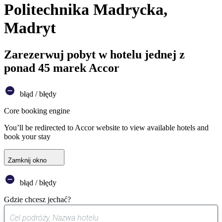
Politechnika Madrycka,
Madryt
Zarezerwuj pobyt w hotelu jednej z
ponad 45 marek Accor
błąd / błędy
Core booking engine
You’ll be redirected to Accor website to view available hotels and
book your stay
Zamknij okno
błąd / błędy
Gdzie chcesz jechać?
0