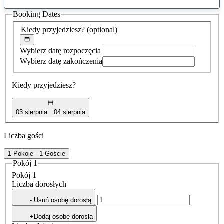
sugestia
Booking Dates
została
znaleziona
Kiedy przyjedziesz?
(optional)
Wybierz datę rozpoczęcia
Wybierz datę zakończenia
Kiedy przyjedziesz?
03 sierpnia
04 sierpnia
Liczba gości
1 Pokoje - 1 Goście
Pokój 1
Pokój 1
Liczba dorosłych
- Usuń osobę dorosłą
+Dodaj osobę dorosłą