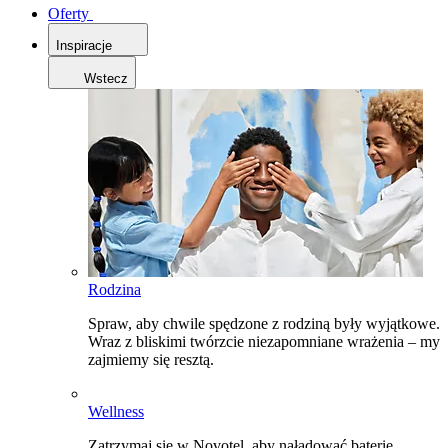
Oferty
Inspiracje
Wstecz
Rodzina
Spraw, aby chwile spędzone z rodziną były wyjątkowe.
Wraz z bliskimi twórzcie niezapomniane wrażenia – my
zajmiemy się resztą.
Wellness
Zatrzymaj się w Novotel, aby naładować baterie,