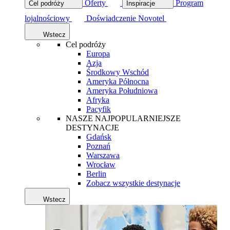
Oferty
Program
Cel podróży
Inspiracje
lojalnościowy
Doświadczenie Novotel
Wstecz
Cel podróży
Europa
Azja
Środkowy Wschód
Ameryka Północna
Ameryka Południowa
Afryka
Pacyfik
NASZE NAJPOPULARNIEJSZE
DESTYNACJE
Gdańsk
Poznań
Warszawa
Wrocław
Berlin
Zobacz wszystkie destynacje
Wstecz