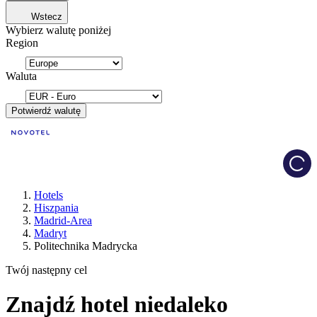
Wstecz
Wybierz walutę poniżej
Region
Waluta
Potwierdź walutę
Load
Hotels
Hiszpania
Madrid-Area
Madryt
Politechnika Madrycka
Twój następny cel
Znajdź hotel niedaleko