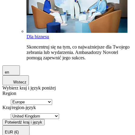
Dla biznesu
Skoncentruj się na tym, co najważniejsze dla Twojego
zebrania lub wydarzenia. Ambasadorzy Novotel
pomogą zapewnić jego sukces.
en
Wstecz
Wybierz kraj i język poniżej
Region
Kraj/region-język
Potwierdź kraj i język
EUR
(€)