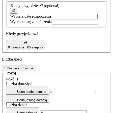
znaleziona
Kiedy przyjedziesz?
(optional)
Wybierz datę rozpoczęcia
Wybierz datę zakończenia
Kiedy przyjedziesz?
04 sierpnia
05 sierpnia
Liczba gości
1 Pokoje - 1 Goście
Pokój 1
Pokój 1
Liczba dorosłych
- Usuń osobę dorosłą
+Dodaj osobę dorosłą
Liczba dzieci
- Usuń dziecko