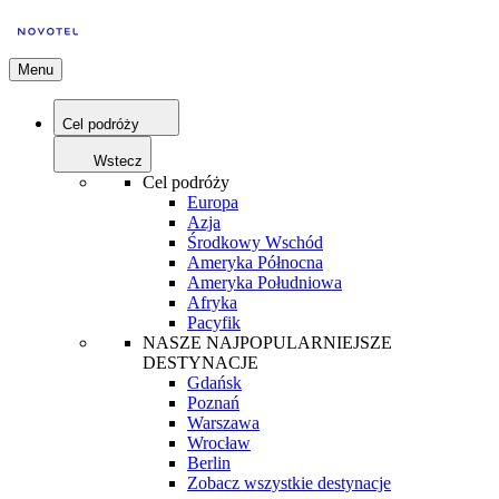
Menu
Cel podróży
Wstecz
Cel podróży
Europa
Azja
Środkowy Wschód
Ameryka Północna
Ameryka Południowa
Afryka
Pacyfik
NASZE NAJPOPULARNIEJSZE
DESTYNACJE
Gdańsk
Poznań
Warszawa
Wrocław
Berlin
Zobacz wszystkie destynacje