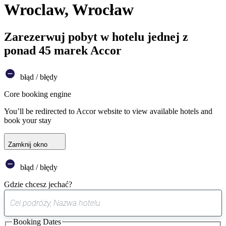
Wroclaw, Wrocław
Zarezerwuj pobyt w hotelu jednej z
ponad 45 marek Accor
błąd / błędy
Core booking engine
You’ll be redirected to Accor website to view available hotels and
book your stay
Zamknij okno
błąd / błędy
Gdzie chcesz jechać?
0
sugestia
Booking Dates
została