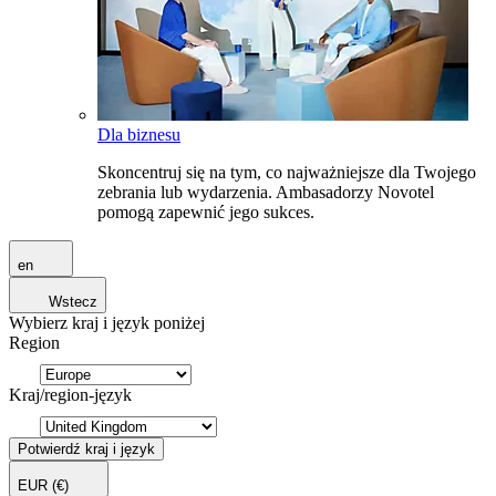
Dla biznesu
Skoncentruj się na tym, co najważniejsze dla Twojego
zebrania lub wydarzenia. Ambasadorzy Novotel
pomogą zapewnić jego sukces.
en
Wstecz
Wybierz kraj i język poniżej
Region
Kraj/region-język
Potwierdź kraj i język
EUR
(€)