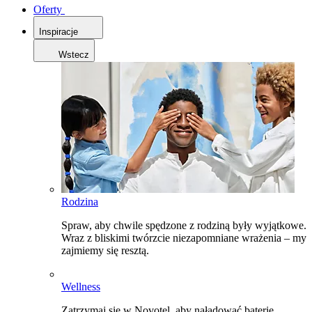
Oferty
Inspiracje
Wstecz
Rodzina
Spraw, aby chwile spędzone z rodziną były wyjątkowe.
Wraz z bliskimi twórzcie niezapomniane wrażenia – my
zajmiemy się resztą.
Wellness
Zatrzymaj się w Novotel, aby naładować baterie,