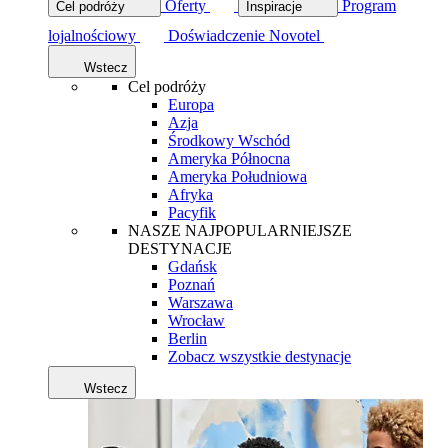
Oferty
Program
Cel podróży
Inspiracje
lojalnościowy
Doświadczenie Novotel
Wstecz
Cel podróży
Europa
Azja
Środkowy Wschód
Ameryka Północna
Ameryka Południowa
Afryka
Pacyfik
NASZE NAJPOPULARNIEJSZE
DESTYNACJE
Gdańsk
Poznań
Warszawa
Wrocław
Berlin
Zobacz wszystkie destynacje
Wstecz