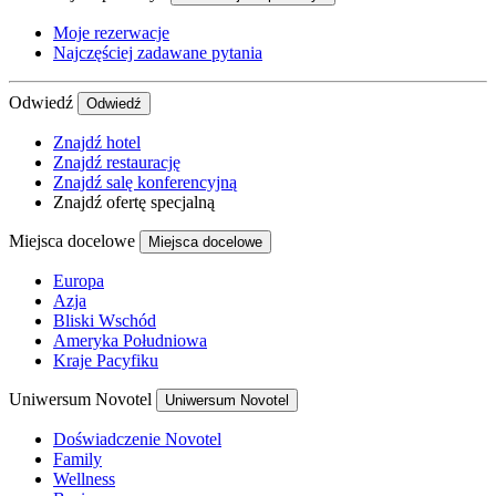
Moje rezerwacje
Najczęściej zadawane pytania
Odwiedź
Odwiedź
Znajdź hotel
Znajdź restaurację
Znajdź salę konferencyjną
Znajdź ofertę specjalną
Miejsca docelowe
Miejsca docelowe
Europa
Azja
Bliski Wschód
Ameryka Południowa
Kraje Pacyfiku
Uniwersum Novotel
Uniwersum Novotel
Doświadczenie Novotel
Family
Wellness