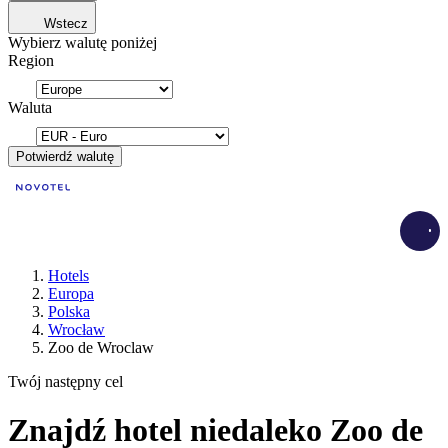
Wstecz
Wybierz walutę poniżej
Region
Waluta
Potwierdź walutę
Load
Hotels
Europa
Polska
Wrocław
Zoo de Wroclaw
Twój następny cel
Znajdź hotel niedaleko Zoo de