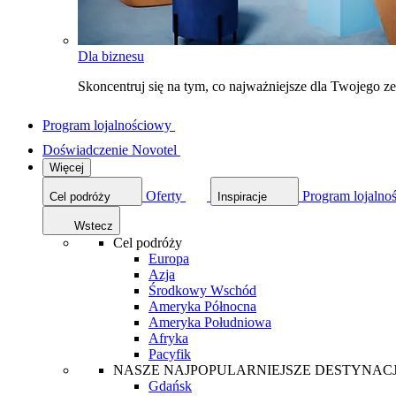
Dla biznesu
Skoncentruj się na tym, co najważniejsze dla Twojego 
Program lojalnościowy
Doświadczenie Novotel
Więcej
Oferty
Program lojalno
Cel podróży
Inspiracje
Wstecz
Cel podróży
Europa
Azja
Środkowy Wschód
Ameryka Północna
Ameryka Południowa
Afryka
Pacyfik
NASZE NAJPOPULARNIEJSZE DESTYNAC
Gdańsk