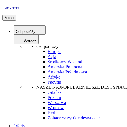
Menu
Cel podróży
Wstecz
Cel podróży
Europa
Azja
Środkowy Wschód
Ameryka Północna
Ameryka Południowa
Afryka
Pacyfik
NASZE NAJPOPULARNIEJSZE DESTYNAC
Gdańsk
Poznań
Warszawa
Wrocław
Berlin
Zobacz wszystkie destynacje
Oferty