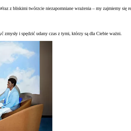
raz z bliskimi twórzcie niezapomniane wrażenia – my zajmiemy się re
ć zmysły i spędzić udany czas z tymi, którzy są dla Ciebie ważni.