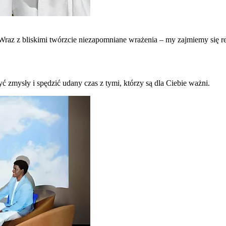
raz z bliskimi twórzcie niezapomniane wrażenia – my zajmiemy się re
ć zmysły i spędzić udany czas z tymi, którzy są dla Ciebie ważni.