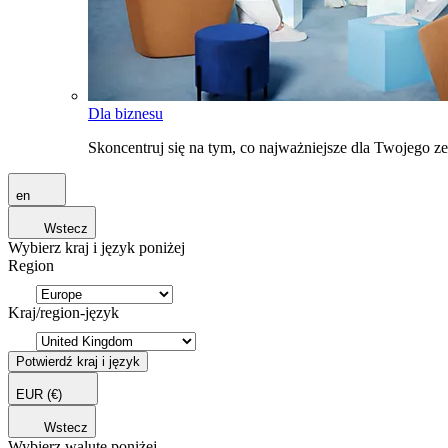
Dla biznesu
Skoncentruj się na tym, co najważniejsze dla Twojego 
en
Wstecz
Wybierz kraj i język poniżej
Region
Kraj/region-język
Potwierdź kraj i język
EUR
(€)
Wstecz
Wybierz walutę poniżej