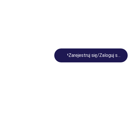
Loading...
Zarejestruj się/Zaloguj się