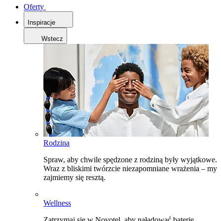
Oferty
Inspiracje
Wstecz
Rodzina
Spraw, aby chwile spędzone z rodziną były wyjątkowe.
Wraz z bliskimi twórzcie niezapomniane wrażenia – my
zajmiemy się resztą.
Wellness
Zatrzymaj się w Novotel, aby naładować baterie,