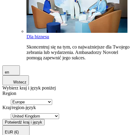
Dla biznesu
Skoncentruj się na tym, co najważniejsze dla Twojego
zebrania lub wydarzenia. Ambasadorzy Novotel
pomogą zapewnić jego sukces.
en
Wstecz
Wybierz kraj i język poniżej
Region
Kraj/region-język
Potwierdź kraj i język
EUR
(€)