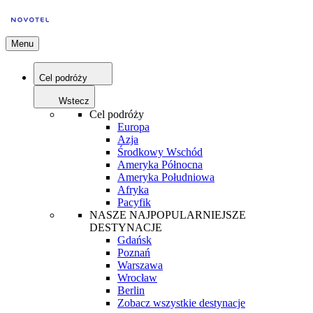
Menu
Cel podróży
Wstecz
Cel podróży
Europa
Azja
Środkowy Wschód
Ameryka Północna
Ameryka Południowa
Afryka
Pacyfik
NASZE NAJPOPULARNIEJSZE
DESTYNACJE
Gdańsk
Poznań
Warszawa
Wrocław
Berlin
Zobacz wszystkie destynacje