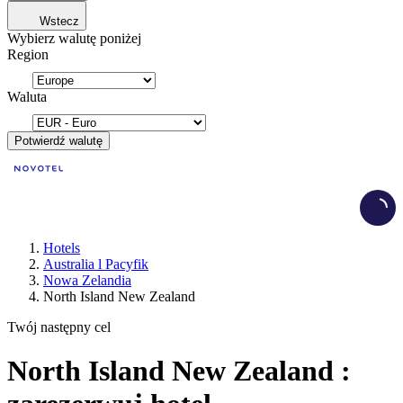
Wstecz
Wybierz walutę poniżej
Region
Waluta
Potwierdź walutę
Load
Hotels
Australia l Pacyfik
Nowa Zelandia
North Island New Zealand
Twój następny cel
North Island New Zealand :