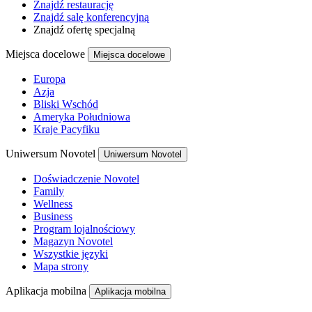
Znajdź restaurację
Znajdź salę konferencyjną
Znajdź ofertę specjalną
Miejsca docelowe
Miejsca docelowe
Europa
Azja
Bliski Wschód
Ameryka Południowa
Kraje Pacyfiku
Uniwersum Novotel
Uniwersum Novotel
Doświadczenie Novotel
Family
Wellness
Business
Program lojalnościowy
Magazyn Novotel
Wszystkie języki
Mapa strony
Aplikacja mobilna
Aplikacja mobilna