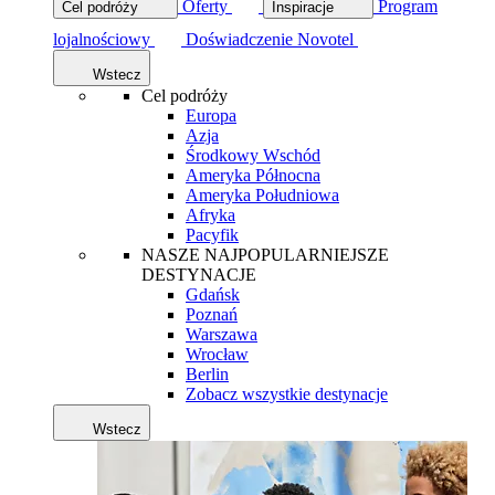
Oferty
Program
Cel podróży
Inspiracje
lojalnościowy
Doświadczenie Novotel
Wstecz
Cel podróży
Europa
Azja
Środkowy Wschód
Ameryka Północna
Ameryka Południowa
Afryka
Pacyfik
NASZE NAJPOPULARNIEJSZE
DESTYNACJE
Gdańsk
Poznań
Warszawa
Wrocław
Berlin
Zobacz wszystkie destynacje
Wstecz