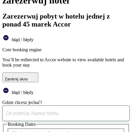
zarezerwuj hotel
Zarezerwuj pobyt w hotelu jednej z
ponad 45 marek Accor
błąd / błędy
Core booking engine
You’ll be redirected to Accor website to view available hotels and
book your stay
Zamknij okno
błąd / błędy
Gdzie chcesz jechać?
0
sugestia
Booking Dates
została
znaleziona