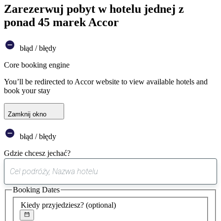
Zarezerwuj pobyt w hotelu jednej z
ponad 45 marek Accor
błąd / błędy
Core booking engine
You’ll be redirected to Accor website to view available hotels and
book your stay
Zamknij okno
błąd / błędy
Gdzie chcesz jechać?
0
sugestia
Booking Dates
została
znaleziona
Kiedy przyjedziesz?
(optional)