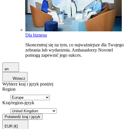
Dla biznesu
Skoncentruj się na tym, co najważniejsze dla Twojego
zebrania lub wydarzenia. Ambasadorzy Novotel
pomogą zapewnić jego sukces.
en
Wstecz
Wybierz kraj i język poniżej
Region
Kraj/region-język
Potwierdź kraj i język
EUR
(€)