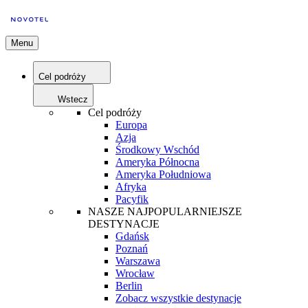
Menu
Cel podróży
Wstecz
Cel podróży
Europa
Azja
Środkowy Wschód
Ameryka Północna
Ameryka Południowa
Afryka
Pacyfik
NASZE NAJPOPULARNIEJSZE
DESTYNACJE
Gdańsk
Poznań
Warszawa
Wrocław
Berlin
Zobacz wszystkie destynacje