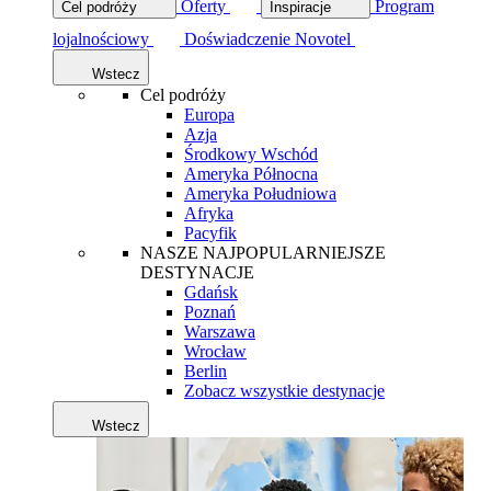
Oferty
Program
Cel podróży
Inspiracje
lojalnościowy
Doświadczenie Novotel
Wstecz
Cel podróży
Europa
Azja
Środkowy Wschód
Ameryka Północna
Ameryka Południowa
Afryka
Pacyfik
NASZE NAJPOPULARNIEJSZE
DESTYNACJE
Gdańsk
Poznań
Warszawa
Wrocław
Berlin
Zobacz wszystkie destynacje
Wstecz