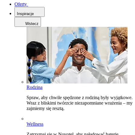
Oferty
Inspiracje
Wstecz
Rodzina
Spraw, aby chwile spędzone z rodziną były wyjątkowe.
Wraz z bliskimi twórzcie niezapomniane wrażenia – my
zajmiemy się resztą.
Wellness
Zatrzymaj się w Novotel, aby naładować baterie,