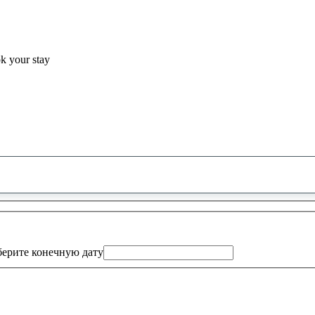
ok your stay
0
предложение
найдено
ерите конечную дату