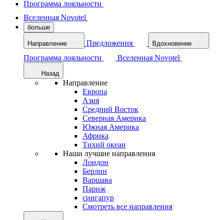
Программа лояльности
Вселенная Novotel
больше
Предложения
Направление
Вдохновение
Программа лояльности
Вселенная Novotel
Назад
Направление
Европа
Азия
Средний Восток
Северная Америка
Южная Америка
Африка
Тихий океан
Наши лучшие направления
Лондон
Берлин
Варшава
Париж
сингапур
Смотреть все направления