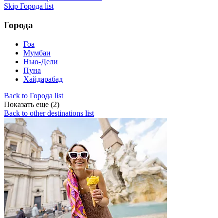
Skip Города list
Города
Гоа
Мумбаи
Нью-Дели
Пуна
Хайдарабад
Back to Города list
Показать еще (2)
Back to other destinations list