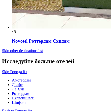
/ 5
Novotel Роттердам Схидам
Skip other destinations list
Исследуйте больше отелей
Skip Города list
Амстердам
Делфт
Ла Хэй
Роттердам
Схевенинген
Шифоль
Back to Города list