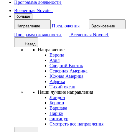
Программа лояльности
Вселенная Novotel
больше
Предложения
Направление
Вдохновение
Программа лояльности
Вселенная Novotel
Назад
Направление
Европа
Азия
Средний Восток
Северная Америка
Южная Америка
Африка
Тихий океан
Наши лучшие направления
Лондон
Берлин
Варшава
Париж
сингапур
Смотреть все направления