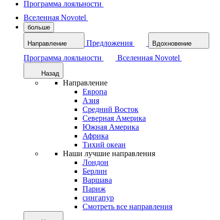
Программа лояльности
Вселенная Novotel
больше
Предложения
Направление
Вдохновение
Программа лояльности
Вселенная Novotel
Назад
Направление
Европа
Азия
Средний Восток
Северная Америка
Южная Америка
Африка
Тихий океан
Наши лучшие направления
Лондон
Берлин
Варшава
Париж
сингапур
Смотреть все направления