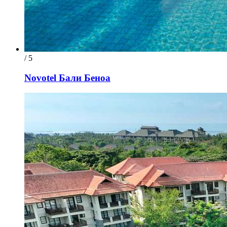
/ 5
Novotel Бали Беноа