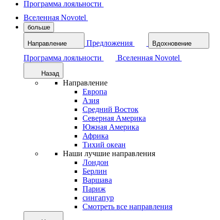
Программа лояльности
Вселенная Novotel
больше
Предложения
Направление
Вдохновение
Программа лояльности
Вселенная Novotel
Назад
Направление
Европа
Азия
Средний Восток
Северная Америка
Южная Америка
Африка
Тихий океан
Наши лучшие направления
Лондон
Берлин
Варшава
Париж
сингапур
Смотреть все направления