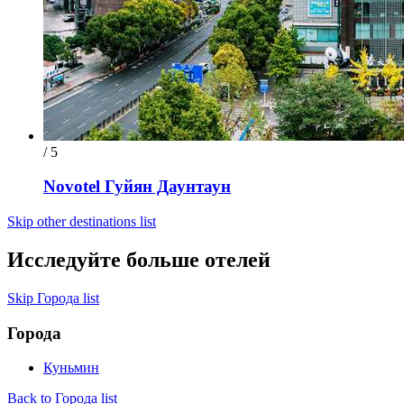
/ 5
Novotel Гуйян Даунтаун
Skip other destinations list
Исследуйте больше отелей
Skip Города list
Города
Куньмин
Back to Города list