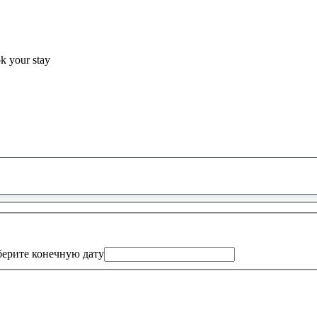
ok your stay
0
предложение
найдено
ерите конечную дату