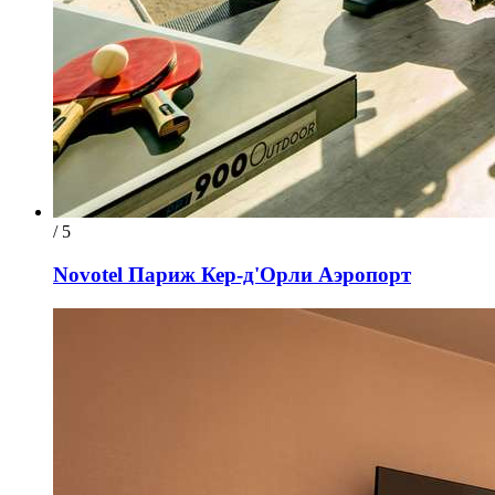
/ 5
Novotel Париж Кер-д'Орли Аэропорт