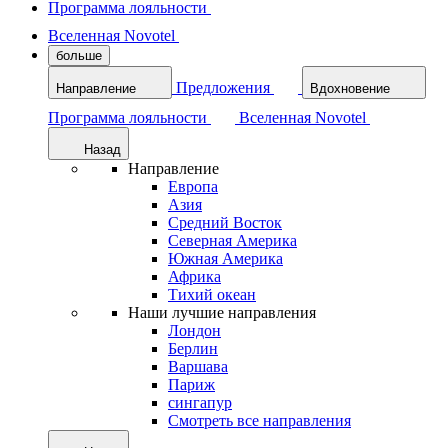
Программа лояльности
Вселенная Novotel
больше
Предложения
Направление
Вдохновение
Программа лояльности
Вселенная Novotel
Назад
Направление
Европа
Азия
Средний Восток
Северная Америка
Южная Америка
Африка
Тихий океан
Наши лучшие направления
Лондон
Берлин
Варшава
Париж
сингапур
Смотреть все направления