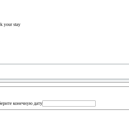
ok your stay
0
предложение
найдено
ерите конечную дату