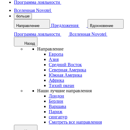
Программа лояльности
Вселенная Novotel
больше
Предложения
Направление
Вдохновение
Программа лояльности
Вселенная Novotel
Назад
Направление
Европа
Азия
Средний Восток
Северная Америка
Южная Америка
Африка
Тихий океан
Наши лучшие направления
Лондон
Берлин
Варшава
Париж
сингапур
Смотреть все направления