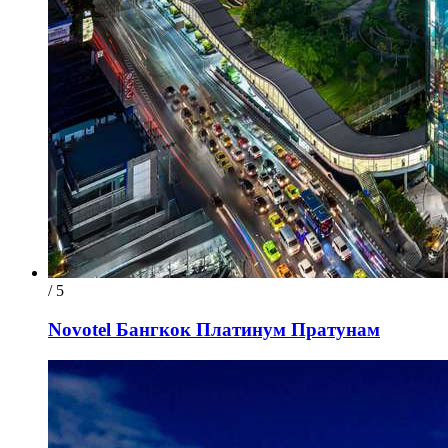
/ 5
Novotel Бангкок Платинум Пратунам