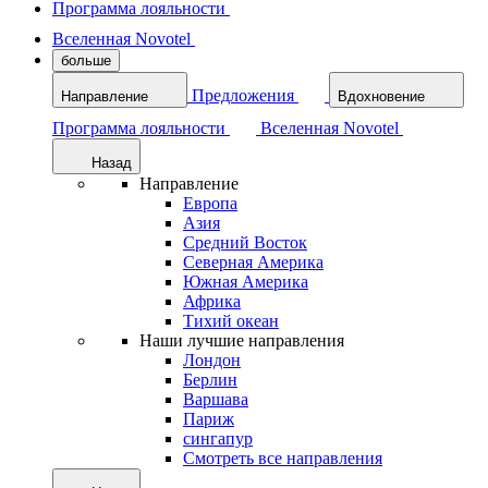
Программа лояльности
Вселенная Novotel
больше
Предложения
Направление
Вдохновение
Программа лояльности
Вселенная Novotel
Назад
Направление
Европа
Азия
Средний Восток
Северная Америка
Южная Америка
Африка
Тихий океан
Наши лучшие направления
Лондон
Берлин
Варшава
Париж
сингапур
Смотреть все направления