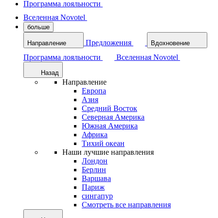
Программа лояльности
Вселенная Novotel
больше
Предложения
Направление
Вдохновение
Программа лояльности
Вселенная Novotel
Назад
Направление
Европа
Азия
Средний Восток
Северная Америка
Южная Америка
Африка
Тихий океан
Наши лучшие направления
Лондон
Берлин
Варшава
Париж
сингапур
Смотреть все направления