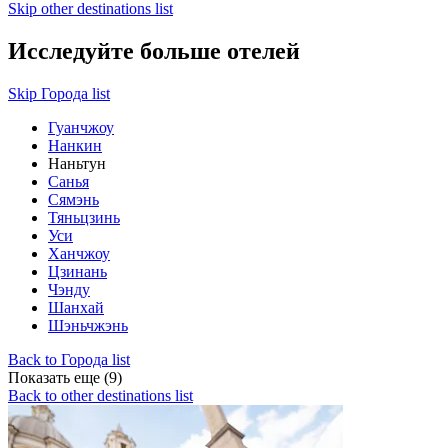
Skip other destinations list
Исследуйте больше отелей
Skip Города list
Гуанчжоу
Нанкин
Наньтун
Санья
Сямэнь
Тяньцзинь
Уси
Ханчжоу
Цзинань
Чэнду
Шанхай
Шэньчжэнь
Back to Города list
Показать еще (9)
Back to other destinations list