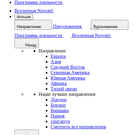
Программа лояльности
Вселенная Novotel
больше
Предложения
Направление
Вдохновение
Программа лояльности
Вселенная Novotel
Назад
Направление
Европа
Азия
Средний Восток
Северная Америка
Южная Америка
Африка
Тихий океан
Наши лучшие направления
Лондон
Берлин
Варшава
Париж
сингапур
Смотреть все направления