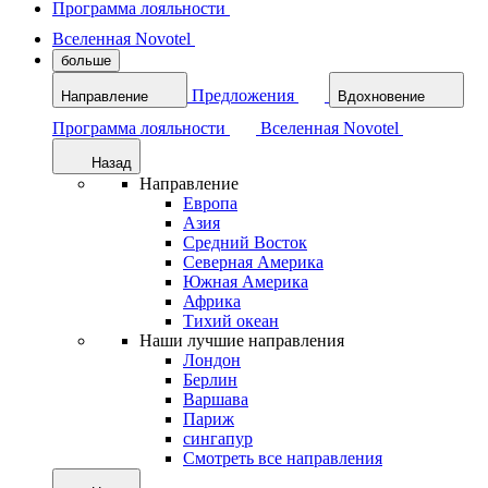
Программа лояльности
Вселенная Novotel
больше
Предложения
Направление
Вдохновение
Программа лояльности
Вселенная Novotel
Назад
Направление
Европа
Азия
Средний Восток
Северная Америка
Южная Америка
Африка
Тихий океан
Наши лучшие направления
Лондон
Берлин
Варшава
Париж
сингапур
Смотреть все направления