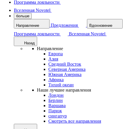
Программа лояльности
Вселенная Novotel
больше
Предложения
Направление
Вдохновение
Программа лояльности
Вселенная Novotel
Назад
Направление
Европа
Азия
Средний Восток
Северная Америка
Южная Америка
Африка
Тихий океан
Наши лучшие направления
Лондон
Берлин
Варшава
Париж
сингапур
Смотреть все направления