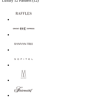
Luxury
12 Partners
(12)