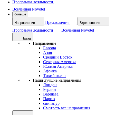
Программа лояльности
Вселенная Novotel
больше
Предложения
Направление
Вдохновение
Программа лояльности
Вселенная Novotel
Назад
Направление
Европа
Азия
Средний Восток
Северная Америка
Южная Америка
Африка
Тихий океан
Наши лучшие направления
Лондон
Берлин
Варшава
Париж
сингапур
Смотреть все направления