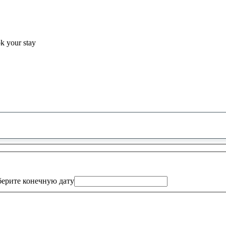
ok your stay
0
предложение
найдено
ерите конечную дату