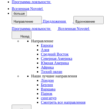
Программа лояльности
Вселенная Novotel
больше
Предложения
Направление
Вдохновение
Программа лояльности
Вселенная Novotel
Назад
Направление
Европа
Азия
Средний Восток
Северная Америка
Южная Америка
Африка
Тихий океан
Наши лучшие направления
Лондон
Берлин
Варшава
Париж
сингапур
Смотреть все направления