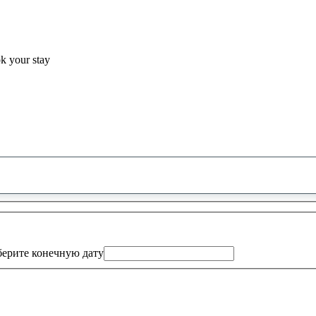
ok your stay
0
предложение
найдено
ерите конечную дату