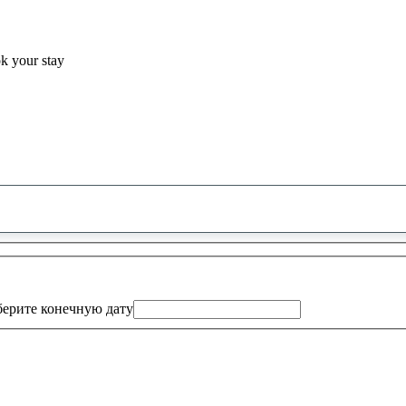
ok your stay
0
предложение
найдено
ерите конечную дату