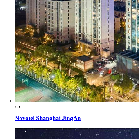
/ 5
Novotel Shanghai JingAn