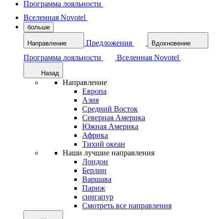
Программа лояльности
Вселенная Novotel
больше
Предложения
Направление
Вдохновение
Программа лояльности
Вселенная Novotel
Назад
Направление
Европа
Азия
Средний Восток
Северная Америка
Южная Америка
Африка
Тихий океан
Наши лучшие направления
Лондон
Берлин
Варшава
Париж
сингапур
Смотреть все направления