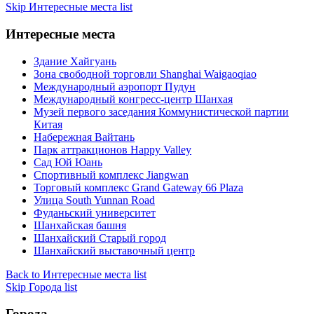
Skip Интересные места list
Интересные места
Здание Хайгуань
Зона свободной торговли Shanghai Waigaoqiao
Международный аэропорт Пудун
Международный конгресс-центр Шанхая
Музей первого заседания Коммунистической партии
Китая
Набережная Вайтань
Парк аттракционов Happy Valley
Сад Юй Юань
Спортивный комплекс Jiangwan
Торговый комплекс Grand Gateway 66 Plaza
Улица South Yunnan Road
Фуданьский университет
Шанхайская башня
Шанхайский Старый город
Шанхайский выставочный центр
Back to Интересные места list
Skip Города list
Города