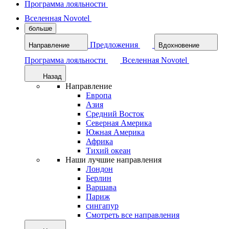
Программа лояльности
Вселенная Novotel
больше
Предложения
Направление
Вдохновение
Программа лояльности
Вселенная Novotel
Назад
Направление
Европа
Азия
Средний Восток
Северная Америка
Южная Америка
Африка
Тихий океан
Наши лучшие направления
Лондон
Берлин
Варшава
Париж
сингапур
Смотреть все направления