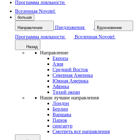
Программа лояльности
Вселенная Novotel
больше
Предложения
Направление
Вдохновение
Программа лояльности
Вселенная Novotel
Назад
Направление
Европа
Азия
Средний Восток
Северная Америка
Южная Америка
Африка
Тихий океан
Наши лучшие направления
Лондон
Берлин
Варшава
Париж
сингапур
Смотреть все направления