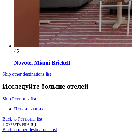
/ 5
Novotel Miami Brickell
Skip other destinations list
Исследуйте больше отелей
Skip Регионы list
Пенсильвания
Back to Регионы list
Показать еще (0)
Back to other destinations list