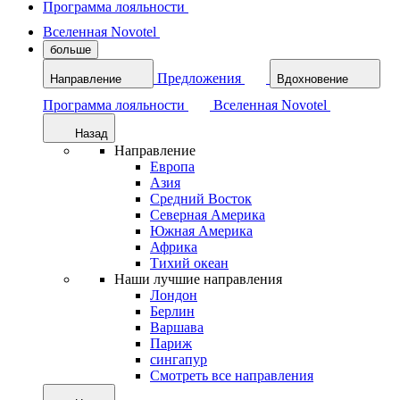
Программа лояльности
Вселенная Novotel
больше
Предложения
Направление
Вдохновение
Программа лояльности
Вселенная Novotel
Назад
Направление
Европа
Азия
Средний Восток
Северная Америка
Южная Америка
Африка
Тихий океан
Наши лучшие направления
Лондон
Берлин
Варшава
Париж
сингапур
Смотреть все направления