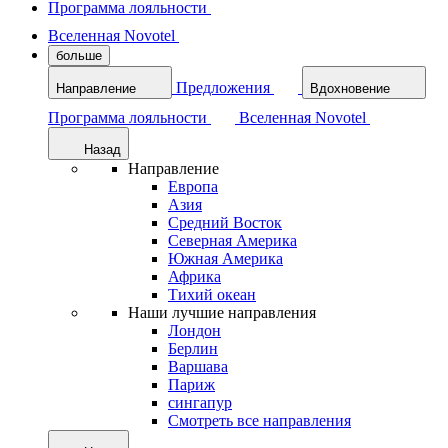
Программа лояльности
Вселенная Novotel
больше
Предложения
Направление
Вдохновение
Программа лояльности
Вселенная Novotel
Назад
Направление
Европа
Азия
Средний Восток
Северная Америка
Южная Америка
Африка
Тихий океан
Наши лучшие направления
Лондон
Берлин
Варшава
Париж
сингапур
Смотреть все направления