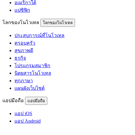
อเมริกาใต้
แปซิฟิก
โลกของโนโวเทล
โลกของโนโวเทล
ประสบการณ์ที่โนโวเทล
ครอบครัว
สุขภาพดี
ธุรกิจ
โปรแกรมสมาชิก
นิตยสารโนโวเทล
ทุกภาษา
แผนผังเว็บไซต์
แอปมือถือ
แอปมือถือ
แอป iOS
แอป Android