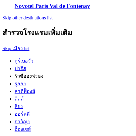
Novotel Paris Val de Fontenay
Skip other destinations list
สำรวจโรงแรมเพิ่มเติม
Skip เมือง list
กูร์เบอวัว
ปารีส
รัวซีอองฟรอง
รูออง
ลาดีฟ็องส์
ลิลล์
ลียง
ออร์คลี
อาวิญง
อ็องเชส์