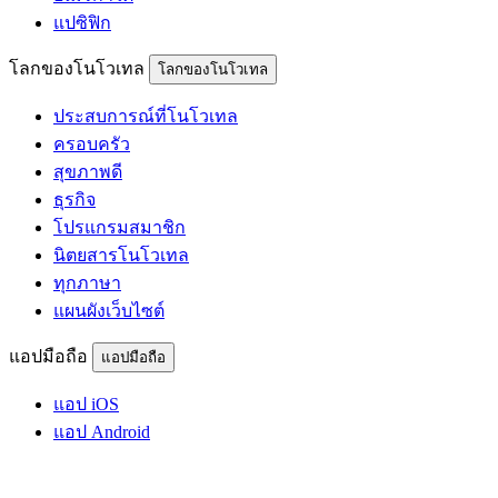
แปซิฟิก
โลกของโนโวเทล
โลกของโนโวเทล
ประสบการณ์ที่โนโวเทล
ครอบครัว
สุขภาพดี
ธุรกิจ
โปรแกรมสมาชิก
นิตยสารโนโวเทล
ทุกภาษา
แผนผังเว็บไซต์
แอปมือถือ
แอปมือถือ
แอป iOS
แอป Android